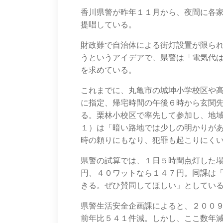
香川県警が昨年１１月から、夜間に各
提唱している。
財政難で自治体による街灯設置が限ら
うというアイデアで、県警は「電気代
を求めている。
これまでに、丸亀市の城坤小学校区や
に指定、帰宅時間の午後６時から玄関
る。栗林小校区で率先して参加し、地
１）は「暗い路地では少しの明かりが
時の頼りにもなり、犯罪も起こりにく
県警の試算では、１日５時間点灯した
円、４０ワットなら１４７円。同課は
きる。ぜひ賛同してほしい」としてい
県警生活安全企画課によると、２００
前年比５４１件減。しかし、ここ数年