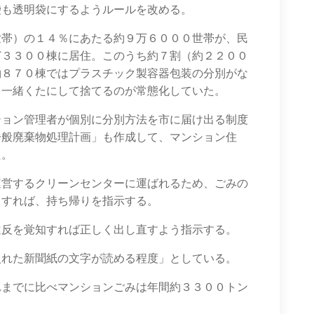
袋も透明袋にするようルールを改める。
世帯）の１４％にあたる約９万６０００世帯が、民
ど３３００棟に居住。このうち約７割（約２２００
約８７０棟ではプラスチック製容器包装の分別がな
を一緒くたにして捨てるのが常態化していた。
ション管理者が個別に分別方法を市に届け出る制度
一般廃棄物処理計画」も作成して、マンション住
た。
運営するクリーンセンターに運ばれるため、ごみの
りすれば、持ち帰りを指示する。
違反を覚知すれば正しく出し直すよう指示する。
入れた新聞紙の文字が読める程度」としている。
れまでに比べマンションごみは年間約３３００トン