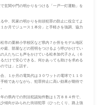
家で玄関や門の明かりをつける「一戸一灯運動」を
れる中、民家の明かりを街頭犯罪の防止に役立てよ
は１か月でジュース１本分」と手軽さを強調、協力
高松市の栗林小学校区など県内７か所をモデル地区
先や庭、部屋などの照明をつけるよう呼びかけてい
域の人たちにも声をかけている松本加代子さん（６
あるだけで安心できる。何かあっても助けを求める
いのでは」と話す。
場合、１か月の電気代は３０ワットの電球で１１０
「手軽でありながら、犯罪抑止に高い効果が期待で
る。
９年の県内での刑法犯認知件数は１万８８４件で、
減少傾向がみられた街頭犯罪（ひったくり、路上強