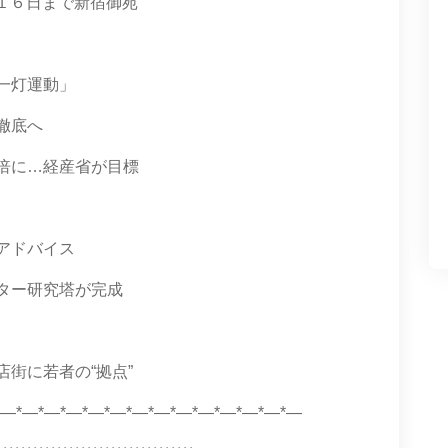
１６日まで新宿御苑
一灯運動」
徹底へ
倍に…経産省が目標
アドバイス
ター研究塔が完成
街に若者の“拠点”
*―*―*―*―*―*―*―*―*―*―*―*―*―*―