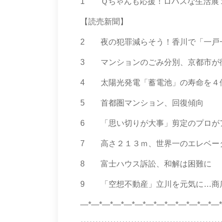
1 Ｑちゃんも応援！ロハスな生活展
【読売新聞】
2 夜の犯罪減らそう！香川で「一戸
3 マンションのごみ分別、京都市が
4 太陽光発電「蓄電池」の寿命を４
5 首都圏マンション、回復傾向
6 「思い切りが大事」剪定のプロが
7 高さ２１３ｍ、世界一のエレベー
8 富士ハウス訴訟、和解は困難に
9 「空想不動産」立川を元気に…商店
―*―*―*―*―*―*―*―*―*―*―*―*―