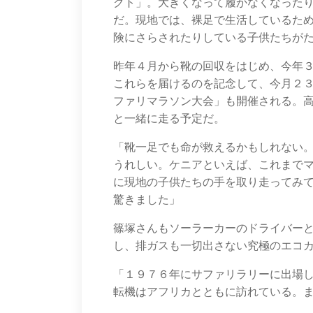
クト」。大きくなって履かなくなった
だ。現地では、裸足で生活しているた
険にさらされたりしている子供たちが
昨年４月から靴の回収をはじめ、今年
これらを届けるのを記念して、今月２
ファリマラソン大会」も開催される。
と一緒に走る予定だ。
「靴一足でも命が救えるかもしれない
うれしい。ケニアといえば、これまで
に現地の子供たちの手を取り走ってみ
驚きました」
篠塚さんもソーラーカーのドライバー
し、排ガスも一切出さない究極のエコ
「１９７６年にサファリラリーに出場
転機はアフリカとともに訪れている。