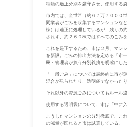
種類の適正分別を厳守させ、使用する
市内では、全世帯（約６７万７０００
間業者がごみを収集するマンションな
棟）は適正に処理しているが、残りの
されず、約２６０棟ではすべてのごみ
これを是正するため、市は２月、マン
を新設。ごみの排出方法を定める「市
民・管理者が負う分別義務を明確にし
「一般ごみ」については最終的に市が
混合が見られたり、透明袋でなかった
それ以外の資源ごみについてもルール
使用する透明袋について、市は「中に
こうしたマンションの分別徹底で、こ
の減量が図れると市は試算している。