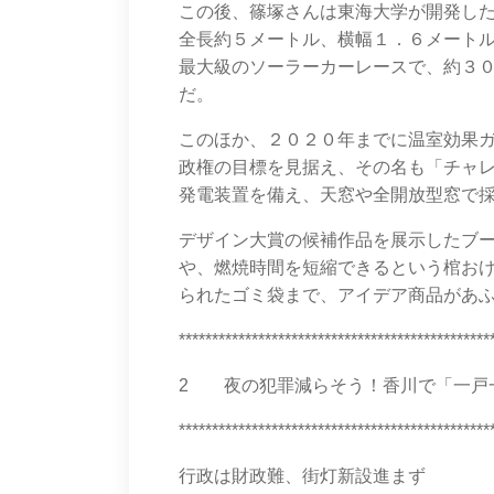
この後、篠塚さんは東海大学が開発し
全長約５メートル、横幅１．６メート
最大級のソーラーカーレースで、約３
だ。
このほか、２０２０年までに温室効果
政権の目標を見据え、その名も「チャ
発電装置を備え、天窓や全開放型窓で
デザイン大賞の候補作品を展示したブ
や、燃焼時間を短縮できるという棺お
られたゴミ袋まで、アイデア商品があ
***********************************************
2 夜の犯罪減らそう！香川で「一戸一灯
***********************************************
行政は財政難、街灯新設進まず