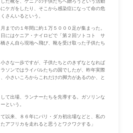
りした靴を、ケニアの子供たちへ贈ろうという活動
めにケガをしたり、そこから感染症になって命の危
たくさんいるという。
３月までの１年間に約１万５０００足が集まった。
３日にはケニア・ナイロビで「第２回ソトコト サ
高橋さん自ら現地へ飛び、靴を受け取った子供たち
。小さな一歩ですが、子供たちとのきずなとなれば
マラソンではライバルたちの国でしたが、昨年実際
て、小さいころからこれだけの脚力があるのか、と
として出場、ランナーたちを先導する。ガソリンな
カーという。
して以来、８６年にパリ・ダカ初出場などと、私の
またアフリカを走れると思うとワクワクする」