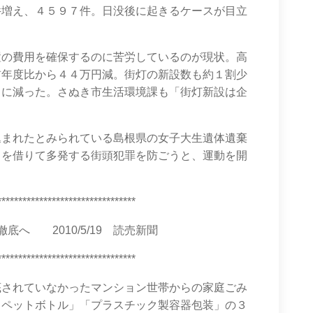
件増え、４５９７件。日没後に起きるケースが目立
置の費用を確保するのに苦労しているのが現状。高
前年度比から４４万円減。街灯の新設数も約１割少
らに減った。さぬき市生活環境課も「街灯新設は企
込まれたとみられている島根県の女子大生遺体遺棄
力を借りて多発する街頭犯罪を防ごうと、運動を開
*********************************
へ 2010/5/19 読売新聞
*********************************
底されていなかったマンション世帯からの家庭ごみ
・ペットボトル」「プラスチック製容器包装」の３