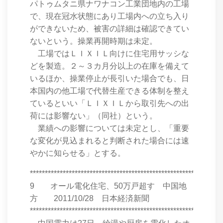
パトゥムタニ県ナワナコン工業団地内の工場
で、現在冠水状態にあり工場内への立ち入り
ができないため、被害の詳細は確認できてい
ないという。操業再開時期は未定。
工場ではＬＩＸＩＬ向けに住宅用サッシな
どを製造。２～３カ月分以上の在庫を備えて
いるほか、操業停止が長引いた場合でも、日
本国内の他工場で代替生産できる体制を整え
ているといい「ＬＩＸＩＬから取引先への出
荷には影響ない」（同社）という。
業績への影響については未定とし、「重要
な変化が見込まれると判断された場合には速
やかに知らせる」とする。
****************************************************************
9 オール電化住宅、50万戸超す 中国地
方 2011/10/28 日本経済新聞
****************************************************************