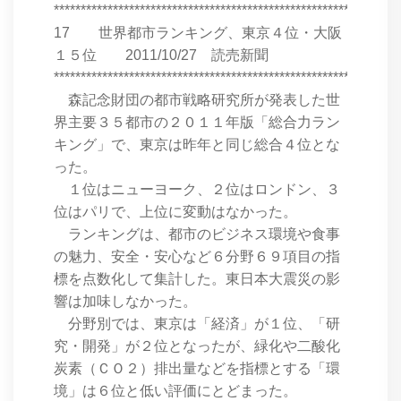
****************************************************************
17 世界都市ランキング、東京４位・大阪
１５位 2011/10/27 読売新聞
****************************************************************
森記念財団の都市戦略研究所が発表した世
界主要３５都市の２０１１年版「総合力ラン
キング」で、東京は昨年と同じ総合４位とな
った。
１位はニューヨーク、２位はロンドン、３
位はパリで、上位に変動はなかった。
ランキングは、都市のビジネス環境や食事
の魅力、安全・安心など６分野６９項目の指
標を点数化して集計した。東日本大震災の影
響は加味しなかった。
分野別では、東京は「経済」が１位、「研
究・開発」が２位となったが、緑化や二酸化
炭素（ＣＯ２）排出量などを指標とする「環
境」は６位と低い評価にとどまった。