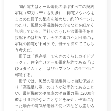
****************************************************************
関西電力はオール電化のほぼすべての契約
家庭（83万世帯）を対象に、節電ノウハウを
まとめた冊子の配布を始めた。約20ページに
わたり、風呂の湯温維持の方法などを細かく
説明している。同社がこうした節電冊子を直
接配るのは初めて。今冬の電力不足回避には
家庭の節電が不可欠で、冊子を役立ててもら
う考えだ。
冊子は「保存版 でんきのくらしガイドブ
ック」。住宅向けオール電化契約である「は
ぴｅタイム」と「はぴｅプラン」の全世帯に
郵送する。
冊子では、風呂の湯温維持には自動保温よ
り「高温足し湯」のほうが効率的であること
や、最新機種の冷蔵庫の消費電力量は2000年
型より６割少ないことなどを紹介。停電にな
った場合の電気給湯器の使い方なども盛り込