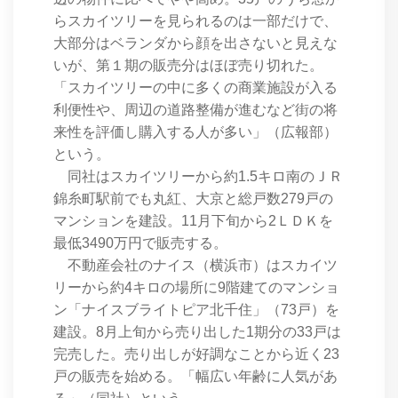
らスカイツリーを見られるのは一部だけで、
大部分はベランダから顔を出さないと見えな
いが、第１期の販売分はほぼ売り切れた。
「スカイツリーの中に多くの商業施設が入る
利便性や、周辺の道路整備が進むなど街の将
来性を評価し購入する人が多い」（広報部）
という。
同社はスカイツリーから約1.5キロ南のＪＲ
錦糸町駅前でも丸紅、大京と総戸数279戸の
マンションを建設。11月下旬から2ＬＤＫを
最低3490万円で販売する。
不動産会社のナイス（横浜市）はスカイツ
リーから約4キロの場所に9階建てのマンショ
ン「ナイスブライトピア北千住」（73戸）を
建設。8月上旬から売り出した1期分の33戸は
完売した。売り出しが好調なことから近く23
戸の販売を始める。「幅広い年齢に人気があ