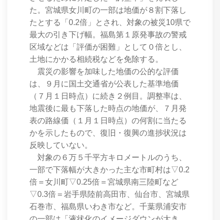
た。宮城県女川町の一部は地価が８割下落し
たとする「0.2倍」とされ、対象の被災10県で
最大の引き下げ幅。福島第１原発事故の警戒
区域などは「評価が困難」として０倍とし、
土地にかかる相続税などを免除する。
震災の影響を加味した地価の公的な評価
は、９月に国土交通省が公表した基準地価
（７月１日時点）に続き２例目。調整率は、
地震後に最も下落した時点の地価が、７月発
表の路線価（１月１日時点）の何割に当たる
かを示したもので、復旧・復興の進捗状況は
反映していない。
対象の６万５千平方キロメートルのうち、
一部で下落幅が大きかった主な市町村は▽0.2
倍＝女川町▽0.25倍＝宮城県南三陸町など
▽0.3倍＝岩手県陸前高田市、仙台市、宮城県
石巻市、福島県いわき市など。千葉県浦安市
の一部は「液状化のイメージダウンが大き