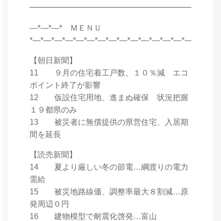
━━━━━━━━━━━━━━━━━━━━━━━━
―*―*―* ＭＥＮＵ
*―*―*―*―*―*―*―*―*―*―*―*―*―*―*―*―*―*
【朝日新聞】
11 ９月の住宅着工戸数、１０％減 エコ
ポイント終了が影響
12 仮設住宅用地、進まぬ確保 状況把握
１９都県のみ
13 被災者に無償提供の県営住宅、入居期
間を延長
【読売新聞】
14 夏より厳しい冬の節電…綱渡りの電力
需給
15 被災地路線価、調整率最大８割減…原
発周辺０円
16 建物模型で耐震化啓発…富山