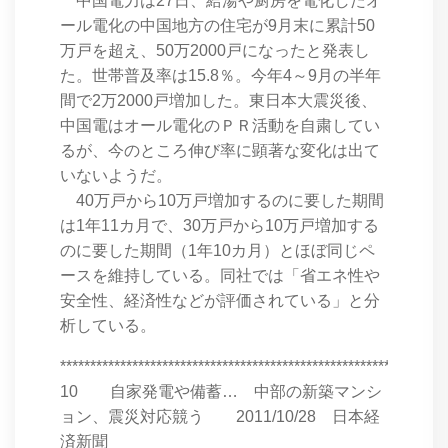
中国電力は27日、給湯や厨房を電化したオ
ール電化の中国地方の住宅が9月末に累計50
万戸を超え、50万2000戸になったと発表し
た。世帯普及率は15.8％。今年4～9月の半年
間で2万2000戸増加した。東日本大震災後、
中国電はオール電化のＰＲ活動を自粛してい
るが、今のところ伸び率に顕著な変化は出て
いないようだ。
40万戸から10万戸増加するのに要した期間
は1年11カ月で、30万戸から10万戸増加する
のに要した期間（1年10カ月）とほぼ同じペ
ースを維持している。同社では「省エネ性や
安全性、経済性などが評価されている」と分
析している。
****************************************************************
10 自家発電や備蓄… 中部の新築マンシ
ョン、震災対応競う 2011/10/28 日本経
済新聞