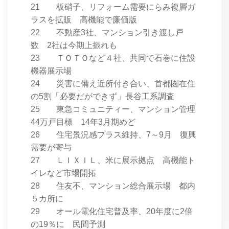
21 板硝子、リフォーム需要にらみ複層ガ
ラスを拡販 高機能で廉価版
22 不動産3社、マンション引き渡し戸
数 2社は今期上振れも
23 ＴＯＴＯなど４社、共同で石巻に住設
機器展示場
24 災害に備え近所付き合い、首都圏在住
の5割「必要だができず」長谷工系調査
25 東急コミュニティー、マンション管理
44万戸目標 14年3月期めど
26 住宅景況感プラス維持、7～9月 復興
需要が寄与
27 ＬＩＸＩＬ、米に展示拠点 高機能ト
イレなど市場開拓
28 住友不、マンション総合展示場 都内
５カ所に
29 オール電化住宅普及率、20年度に2倍
の19％に 民間予測