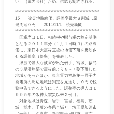
い」（電力会社）ため、供給も制約される。
****************************************************************
15 被災地路線価、調整率最大８割減…原
発周辺０円 2011/11/1 読売新聞
****************************************************************
国税庁は１日、相続税や贈与税の算定基準
となる２０１１年分（１月１日時点）の路線
価に、東日本大震災直後の地価下落を反映さ
せる調整率（倍率）を発表した。
津波で甚大な被害が出た岩手、宮城、福島
の３県沿岸部で震災前より８～７割下落した
地域があったほか、東京電力福島第一原子力
発電所の周辺地域は判定を見送り、０円で税
務申告できるようにした。調整率の導入は１
９９５年の阪神大震災以来２例目。
対象地域は青森、岩手、宮城、福島、茨
城、栃木、千葉の各県全域と、埼玉県加須市
（一部）、久喜市、新潟県十日町市、津南