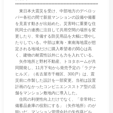
****************************************************************
東日本大震災を受け、中部地方のデベロッ
パー各社の間で新規マンションの設備や備蓄
を見直す動きが出始めた。災害時に重要な住
民同士の連携に注目して共用空間の場所を変
更したり、常備する防災用品を大幅に増やし
たりしている。中部は東海・東南海地震が想
定される地域だけに購入希望者の関心は高
く、建物の耐震性以外にも力を入れている。
矢作地所と野村不動産、トヨタホームが共
同開発し、11月下旬から発売予定の「ラグナ
ヒルズ」（名古屋市千種区、300戸）は、震
災前に作製した設計を一部変更。当初は設置
計画のなかったコンビニエンスストア型の店
舗をマンション敷地内に導入した。
住民の利便性向上だけでなく、「非常時に
備蓄品倉庫の役割にする」（矢作地所）のが
狙いだ。マンション管理会社の矢作葵ビル