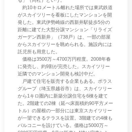
る」（同社）という。
約10キロメートル離れた場所では東武鉄道
がスカイツリーを看板にしたマンションを開
発した。東武伊勢崎線の西新井駅徒歩5分の
距離に建てた大型分譲マンション「リライズ
ガーデン西新井」（738戸）は、一部の部屋
からスカイツリーを眺められる。施設内には
託児所も用意した。
価格は3500万～4700万円程度。2008年春
に発売し、約9割が完売した。スカイツリー
近隣でのマンション開発も検討中だ。
戸建て住宅を販売する企業もある。ポラス
グループ（埼玉県越谷市）は、スカイツリー
から1キロ圏内に新築分譲住宅を6棟を建て
た。2階建ての2棟（延べ床面積約90平方メー
トル）の屋根の一部分には東京スカイツリー
が一望できるテラスを設置。3階建ての4棟も
バルコニーを設けている。価格は5000万～