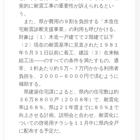
覚的に耐震工事の重要性が訴えられるとい
う。
また、県が費用の９割を負担する「木造住
宅耐震診断支援事業」の利用も呼びかける。
対象は〈１〉木造一戸建てで２階建て以下
〈２〉現在の耐震基準に見直された１９８１
年５月３１日以前に着工、建設〈３〉在来軸
組工法――のすべての条件を満たすもの。通
常、１軒あたり約５万～７万円かかる利用者
負担を、２０００～６０００円で済むように
補助する。
県建築住宅課によると、県内の住宅数は約
３６万８８００戸（２００８年）で、耐震化
率は６８％。県は２１年度までに８５％まで
向上させる計画。説明会と合わせ、耐震化に
ついての啓発用チラシを１１月中に県内全戸
に配布する予定だ。