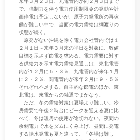
来年３月２３日、九電管内が同２月３日まで
で、強制力を伴う電力使用制限令の発動や計
画停電は予定しないが、原子力発電所の再稼
働が難しい中で、当面の電力需給は綱渡りの
状態が続く。
原発がない沖縄を除く電力会社管内では１
２月１日～来年３月末の平日を対象に、数値
目標を示さず節電を求める。電力需要に対す
る供給力を示す電力需給見通しは、東北電管
内が１２月に５・３％、九電管内が来年１月
に２・２％、関電管内が来年２月に９・５％
それぞれ不足する。自主的な節電のほか、東
北電は、東電からの融通でまかなう。
ただ、冬の需給対策は夏場より難しい。冷
房需要で午後２時台にピークを迎える夏に比
べて、冬は暖房の使用が途切れない。夜間の
余剰電力で水をダムにくみ上げ、昼間に発電
する揚水発電も夏と違って、「冬場は難し