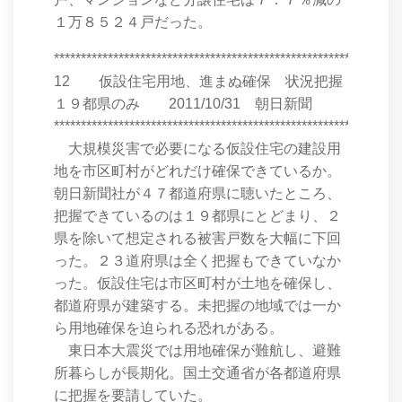
１万８５２４戸だった。
****************************************************************
12 仮設住宅用地、進まぬ確保 状況把握
１９都県のみ 2011/10/31 朝日新聞
****************************************************************
大規模災害で必要になる仮設住宅の建設用
地を市区町村がどれだけ確保できているか。
朝日新聞社が４７都道府県に聴いたところ、
把握できているのは１９都県にとどまり、２
県を除いて想定される被害戸数を大幅に下回
った。２３道府県は全く把握もできていなか
った。仮設住宅は市区町村が土地を確保し、
都道府県が建築する。未把握の地域では一か
ら用地確保を迫られる恐れがある。
東日本大震災では用地確保が難航し、避難
所暮らしが長期化。国土交通省が各都道府県
に把握を要請していた。