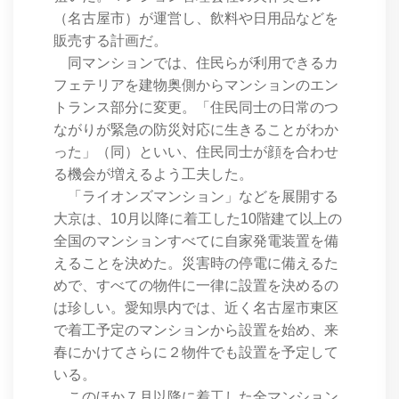
（名古屋市）が運営し、飲料や日用品などを
販売する計画だ。
同マンションでは、住民らが利用できるカ
フェテリアを建物奥側からマンションのエン
トランス部分に変更。「住民同士の日常のつ
ながりが緊急の防災対応に生きることがわか
った」（同）といい、住民同士が顔を合わせ
る機会が増えるよう工夫した。
「ライオンズマンション」などを展開する
大京は、10月以降に着工した10階建て以上の
全国のマンションすべてに自家発電装置を備
えることを決めた。災害時の停電に備えるた
めで、すべての物件に一律に設置を決めるの
は珍しい。愛知県内では、近く名古屋市東区
で着工予定のマンションから設置を始め、来
春にかけてさらに２物件でも設置を予定して
いる。
このほか７月以降に着工した全マンション