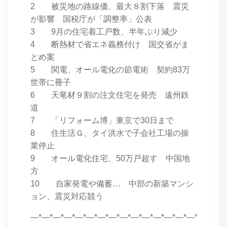
2 被災地の路線価、最大８割下落 震災
が影響 国税庁が「調整率」公表
3 9月の住宅着工戸数、半年ぶり減少
4 断熱材で省エネ義務付け 国交省がま
とめ案
5 関電、オール電化の節電術 契約83万
世帯に冊子
6 天竜材９割の注文住宅を発売 遠州鉄
道
7 「リフォーム博」東京で30日まで
8 住生活Ｇ、タイ洪水で子会社工場の操
業停止
9 オール電化住宅、50万戸超す 中国地
方
10 自家発電や備蓄… 中部の新築マンシ
ョン、震災対応競う
―*―*―*―*―*―*―*―*―*―*―*―*―*―*―*―*―*