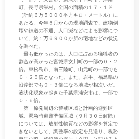
町、長野県栄村。全国の面積の１７・１％
（計約６万５０００平方キロ・メートル）に
あたる。今年６月からの現地調査で、建物倒
壊や鉄道の不通、人口減などによる影響につ
いて、約１万６９００か所の宅地などの状況
を調べた。
最も低かったのは、人口に占める犠牲者の
割合が高かった宮城県女川町の一部の０・２
倍。東松島市、南三陸町、山元町の一部でも
０・２５倍となった。また、岩手、福島県の
沿岸部でも０・３倍になる地域が相次いだ。
液状化現象が起きた千葉県浦安市は、一部で
０・６倍。
第一原発周辺の警戒区域と計画的避難区
域、緊急時避難準備区域（９月３０日解除）
については、放射性物質などの影響を算定で
きないとして、調整率の設定を見送り、税務