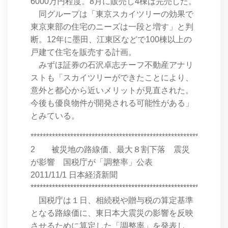
6000万円程度。8月に販売し4棟は完売した。
同グループは「東京スカイツリーの効果で
東京東部の住宅のニーズは一段と増す」と判
断。12年に墨田、江東区などで100棟以上の
戸建て住宅を販売する計画。
みずほ証券の石沢卓志チーフ不動産アナリ
ストも「スカイツリーができたことにより、
意外と都心から近いメリットが見直された。
今後も優良物件が開発される可能性がある」
とみている。
****************************************************************
2 被災地の路線価、最大８割下落 震災
が影響 国税庁が「調整率」公表
2011/11/1 日本経済新聞
****************************************************************
国税庁は１日、相続税や贈与税の算定基準
となる路線価に、東日本大震災の影響を反映
させるために算定した「調整率」を発表し