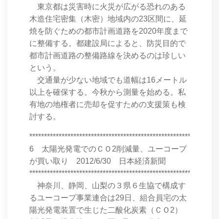
東京都は災害時に火災が広がる恐れのある
木造住宅密集（木密）地域内の23区間に、延
焼を防ぐための都市計画道路を2020年度まで
に整備する。都建設局によると、防災目的で
都市計画道路の整備路線を決めるのは珍しい
という。
交通量が少ない地域でも道幅は16メートル
以上を確保する。今秋から測量を始める。私
有地の地権者に売却を促すための支援策も検
討する。
****************************************************************
6 太陽光発電でのＣＯ2削減量、ユーコープ
が買い取り 2012/6/30 日本経済新聞
****************************************************************
神奈川、静岡、山梨の３県６生協で構成す
るユーコープ事業連合は29日、組合員宅の太
陽光発電装置で生じた二酸化炭素（ＣＯ2）