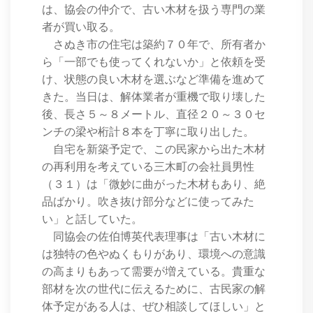
は、協会の仲介で、古い木材を扱う専門の業
者が買い取る。
さぬき市の住宅は築約７０年で、所有者か
ら「一部でも使ってくれないか」と依頼を受
け、状態の良い木材を選ぶなど準備を進めて
きた。当日は、解体業者が重機で取り壊した
後、長さ５～８メートル、直径２０～３０セ
ンチの梁や桁計８本を丁寧に取り出した。
自宅を新築予定で、この民家から出た木材
の再利用を考えている三木町の会社員男性
（３１）は「微妙に曲がった木材もあり、絶
品ばかり。吹き抜け部分などに使ってみた
い」と話していた。
同協会の佐伯博英代表理事は「古い木材に
は独特の色やぬくもりがあり、環境への意識
の高まりもあって需要が増えている。貴重な
部材を次の世代に伝えるために、古民家の解
体予定がある人は、ぜひ相談してほしい」と