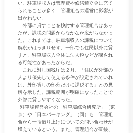
い。駐車場収入は管理費や修繕積立金に充て
られることが多く、管理組合の運営に影響が
出かねない。
外部に貸すことを検討する管理組合はあっ
たが、課税の問題からなかなか広がらなかっ
た。これまでは、駐車場収入の課税について
解釈がはっきりせず、一部でも住民以外に貸
すと、駐車場収入全体に法人税などが課され
る可能性があったからだ。
これに対し国税庁は２月、「住民が外部の
人より優先して使える条件が設定されていれ
ば、外部貸しの部分だけに課税する」との見
解を示した。課税範囲が明確になったことで
外部に貸しやすくなった。
駐車場運営会社の「駐車場綜合研究所」（東
京）や「日本パーキング」（同）も、管理組
合から一括借り上げについての問い合わせが
増えているという。また、管理組合が直接、