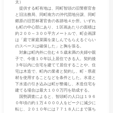
太）
提供する町有地は、同町智頭の旧警察官舎
と旧法務局、同町南方の沖代団地分譲、同町
郷原の旧営林署官舎の各跡地４か所。いずれ
も町の中心部にあり、１区画あたりの面積は
約２００～３００平方メートルで、町企画課
は「庭で家庭菜園を楽しんでもらえるぐらい
のスペースは確保した」と胸を張る。
対象は町内外に住む４５歳未満の夫婦や親
子で、今後１０年以上居住できる人。契約後
３年以内に住宅を建てて居住することや、住
宅は木造で、町内の業者と契約し、町・県産
材を使用することなどを条件とした。水道と
下水道の引き込みは町が整備し、木造住宅を
建てる場合は最大１００万円を助成する。
国勢調査によると、智頭町の人口は１９６
０年頃の約１万４０００人をピークに減少に
転じ、２０１０年には７７１８人にまで落ち