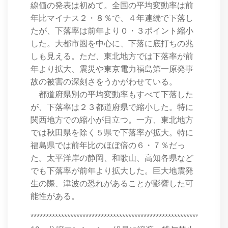
線価の発表は初めて。全国の平均変動率は前
年比マイナス２・８％で、４年連続で下落し
たが、下落率は前年より０・３ポイント縮小
した。大都市圏を中心に、下落に底打ちの兆
しも見える。ただ、東北地方では下落率が前
年より拡大、震災や東京電力福島第一原発事
故の被害の深刻さをうかがわせている。
都道府県別の平均変動率もすべて下落した
が、下落率は２３都道府県で縮小した。特に
関西地方での縮小が目立つ。一方、東北地方
では秋田県を除く５県で下落率が拡大。特に
福島県では前年比のほぼ倍の６・７％だっ
た。太平洋岸の静岡、和歌山、高知各県など
でも下落率が前年より拡大した。巨大地震発
生の際、津波の恐れがあることが影響した可
能性がある。
****************************************************************