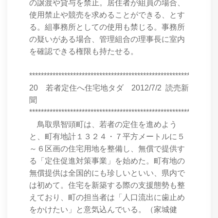
の譲渡や貸与を禁止。居住者が組員の場合、
使用禁止や競売を求めることができる、とす
る。組事務所としての使用も禁じる。事務所
の疑いがある場合、管理組合の理事長に室内
を確認できる権限も持たせる。
****************************************************************
20 若者定住へ住宅地タダ 2012/7/2 読売新
聞
****************************************************************
鳥取県智頭町は、若者の定住を進めよう
と、町有地計１３２４・７平方メートルに５
～６区画の住宅用地を整備し、無償で提供す
る「定住促進対策事業」を始めた。町有地の
無償提供は全国的にも珍しいといい、県内で
は初めて。住宅を新築する際の支援態勢も整
えており、町の担当者は「人口流出に歯止め
をかけたい」と意気込んでいる。（家城健