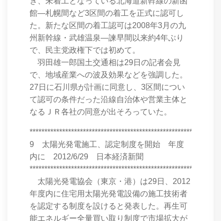
き、未着工となっている北海道新幹線の新函
館―札幌間など3区間の着工を正式に認可し
た。新たな区間の着工認可は2008年3月の九
州新幹線・武雄温泉―諫早間以来約4年ぶり
で、民主党政権下では初めて。
羽田雄一郎国土交通相は29日の記者会見
で、地域産業への波及効果などを強調した。
27日に石川県が計画に同意し、3区間につい
て認可の条件だった沿線自治体や営業主体と
なるＪＲ各社の同意が出そろっていた。
****************************************************************
9 太陽光発電施工、認定制度を開始 年度
内に 2012/6/29 日本経済新聞
****************************************************************
太陽光発電協会（東京・港）は29日、2012
年度内に住宅用太陽光発電設備の施工技術者
を認定する制度を設けると発表した。再生可
能エネルギー全量買い取り制度で市場拡大が