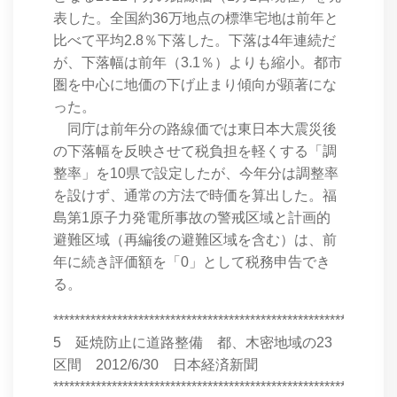
表した。全国約36万地点の標準宅地は前年と
比べて平均2.8％下落した。下落は4年連続だ
が、下落幅は前年（3.1％）よりも縮小。都市
圏を中心に地価の下げ止まり傾向が顕著にな
った。
同庁は前年分の路線価では東日本大震災後
の下落幅を反映させて税負担を軽くする「調
整率」を10県で設定したが、今年分は調整率
を設けず、通常の方法で時価を算出した。福
島第1原子力発電所事故の警戒区域と計画的
避難区域（再編後の避難区域を含む）は、前
年に続き評価額を「0」として税務申告でき
る。
****************************************************************
5 延焼防止に道路整備 都、木密地域の23
区間 2012/6/30 日本経済新聞
****************************************************************