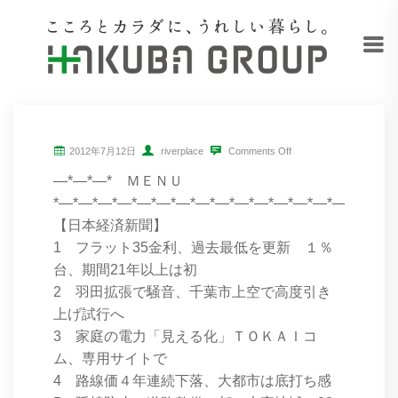
2012年7月12日
riverplace
Comments Off
―*―*―* ＭＥＮＵ
*―*―*―*―*―*―*―*―*―*―*―*―*―*―*―*―*―*
【日本経済新聞】
1 フラット35金利、過去最低を更新 １％
台、期間21年以上は初
2 羽田拡張で騒音、千葉市上空で高度引き
上げ試行へ
3 家庭の電力「見える化」ＴＯＫＡＩコ
ム、専用サイトで
4 路線価４年連続下落、大都市は底打ち感