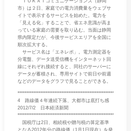
ＴＯＫＡＩコミュニケーションズ（静岡
市）は２日、家庭での電力消費量をウェブサ
イトで表示するサービスを始めた。電力を
「見える化」することで、省エネ意識が高ま
っている家庭の需要を取り込む。当面は静岡
県内限定だが、今後サービスエリアを全国に
順次拡大する。
サービス名は「エネレポ」。電力測定器を
分電盤、データ送受信機をインターネット回
線にそれぞれ接続すると、同社のサーバーに
データが蓄積され、専用サイトで前日や前週
などのデータをグラフで見ることができる。
****************************************************************
4 路線価４年連続下落、大都市は底打ち感
2012/7/2 日本経済新聞
****************************************************************
国税庁は2日、相続税や贈与税の算定基準
となる2012年分の路線価（1月1日現在）を発