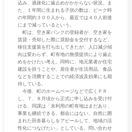
込み、過疎化に歯止めがかからない状況。ま
た、１年間に生まれる子供の数は、ピーク時
の年間約３００人から、最近では４０人前後
にまで減っているという。
町は、空き家バンクの登録者が、空き家を
賃貸・売却した際に奨励金を交付するなど、
移住支援策を打ち出してきたが、人口減少傾
向は変わらず、町有地の無償提供により歯止
めをかけたい考え。同時に、地元業者が住宅
建設を担うことや、居住者が生活用品、食品
などを消費することでの経済波及効果にも期
待している。
今後、町のホームページなどで広くＰＲ
し、７、８月頃から正式に申し込みを受け付
ける。同課は「未利用の町有地はまだあり、
事業も継続できる。都会にはない、自然に囲
まれた田舎暮らしをアピールして、地域の活
性化につなげたい」としている。問い合わせ