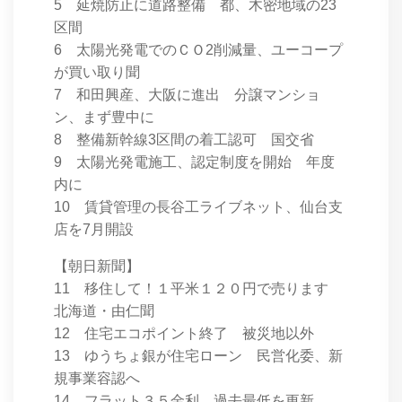
5 延焼防止に道路整備 都、木密地域の23
区間
6 太陽光発電でのＣＯ2削減量、ユーコープ
が買い取り聞
7 和田興産、大阪に進出 分譲マンショ
ン、まず豊中に
8 整備新幹線3区間の着工認可 国交省
9 太陽光発電施工、認定制度を開始 年度
内に
10 賃貸管理の長谷工ライブネット、仙台支
店を7月開設
【朝日新聞】
11 移住して！１平米１２０円で売ります
北海道・由仁聞
12 住宅エコポイント終了 被災地以外
13 ゆうちょ銀が住宅ローン 民営化委、新
規事業容認へ
14 フラット３５金利、過去最低を更新