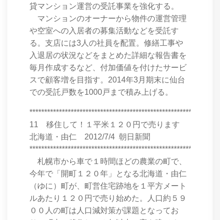
貸マンション運営の受託事業を強化する。
マンションのオーナーから物件の運営管理
や空室への入居者の募集活動などを受託す
る。支店には3人の社員を配置。修繕工事や
入退居の状況などをまとめた詳細な報告書を
毎月作成するなど、付加価値を付けたサービ
スで顧客増を目指す。2014年3月期末に仙台
での受託戸数を1000戸まで積み上げる。
****************************************************************
11 移住して！１平米１２０円で売ります
北海道・由仁 2012/7/4 朝日新聞
****************************************************************
札幌市から車で１時間ほどの農業の町で、
今年で「開町１２０年」となる北海道・由仁
（ゆに）町が、町営住宅跡地を１平方メート
ルあたり１２０円で売り始めた。人口約５９
００人の町は人口減対策が課題となってお