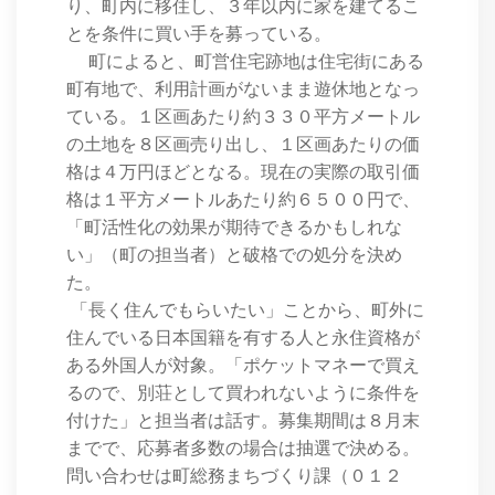
り、町内に移住し、３年以内に家を建てるこ
とを条件に買い手を募っている。
町によると、町営住宅跡地は住宅街にある
町有地で、利用計画がないまま遊休地となっ
ている。１区画あたり約３３０平方メートル
の土地を８区画売り出し、１区画あたりの価
格は４万円ほどとなる。現在の実際の取引価
格は１平方メートルあたり約６５００円で、
「町活性化の効果が期待できるかもしれな
い」（町の担当者）と破格での処分を決め
た。
「長く住んでもらいたい」ことから、町外に
住んでいる日本国籍を有する人と永住資格が
ある外国人が対象。「ポケットマネーで買え
るので、別荘として買われないように条件を
付けた」と担当者は話す。募集期間は８月末
までで、応募者多数の場合は抽選で決める。
問い合わせは町総務まちづくり課（０１２