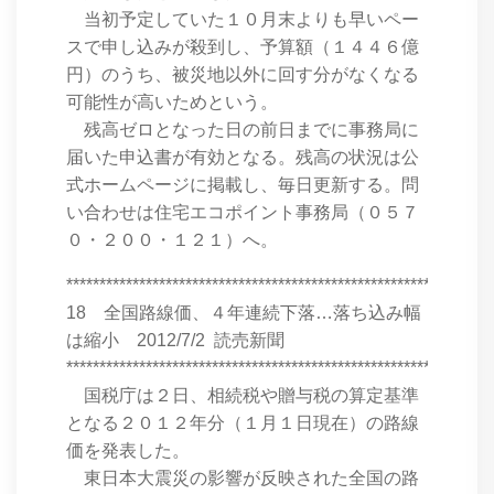
当初予定していた１０月末よりも早いペー
スで申し込みが殺到し、予算額（１４４６億
円）のうち、被災地以外に回す分がなくなる
可能性が高いためという。
残高ゼロとなった日の前日までに事務局に
届いた申込書が有効となる。残高の状況は公
式ホームページに掲載し、毎日更新する。問
い合わせは住宅エコポイント事務局（０５７
０・２００・１２１）へ。
****************************************************************
18 全国路線価、４年連続下落…落ち込み幅
は縮小 2012/7/2 読売新聞
****************************************************************
国税庁は２日、相続税や贈与税の算定基準
となる２０１２年分（１月１日現在）の路線
価を発表した。
東日本大震災の影響が反映された全国の路