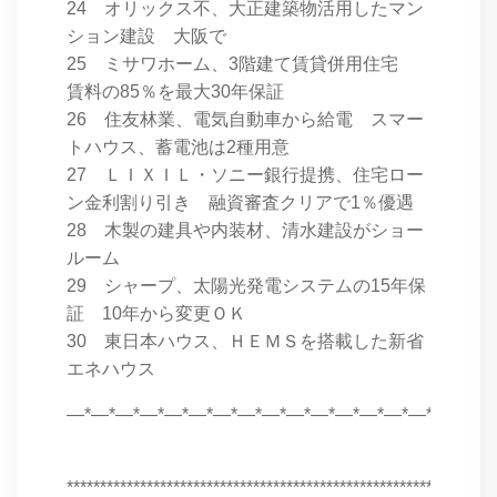
24 オリックス不、大正建築物活用したマン
ション建設 大阪で
25 ミサワホーム、3階建て賃貸併用住宅
賃料の85％を最大30年保証
26 住友林業、電気自動車から給電 スマー
トハウス、蓄電池は2種用意
27 ＬＩＸＩＬ・ソニー銀行提携、住宅ロー
ン金利割り引き 融資審査クリアで1％優遇
28 木製の建具や内装材、清水建設がショー
ルーム
29 シャープ、太陽光発電システムの15年保
証 10年から変更ＯＫ
30 東日本ハウス、ＨＥＭＳを搭載した新省
エネハウス
―*―*―*―*―*―*―*―*―*―*―*―*―*―*―*―*―*
****************************************************************