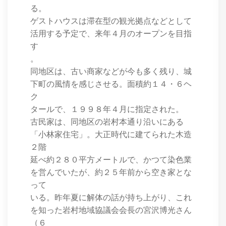
る。
ゲストハウスは滞在型の観光拠点などとして
活用する予定で、来年４月のオープンを目指
す
。
同地区は、古い商家などが今も多く残り、城
下町の風情を感じさせる。面積約１４・６ヘ
ク
タールで、１９９８年４月に指定された。
古民家は、同地区の岩村本通り沿いにある
「小林家住宅」。大正時代に建てられた木造
２階
延べ約２８０平方メートルで、かつて染色業
を営んでいたが、約２５年前から空き家とな
って
いる。昨年夏に解体の話が持ち上がり、これ
を知った岩村地域協議会会長の宮沢博光さん
（６