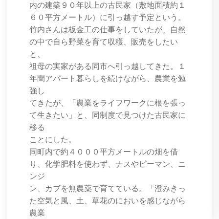
内の建築９０年以上の古民家（敷地面積約１
６０平方メートル）に引っ越す予定という。
竹内さんは板金工の仕事をしていたが、自然
の中で自ら野菜を育て収穫、販売をしたい
と、
祖母の実家がある同市へ引っ越してきた。１
年間アパート暮らしを続けながら、農業を勉
強し
てきたが、「農業をライフワークに根を張っ
て生きたい」と、同制度で見つけた古民家に
移る
ことにした。
同町内で約４０００平方メートルの畑を借
り、化学肥料を使わず、ナスやピーマン、ニ
ンジ
ン、カブを無農薬で育てている。「澄みきっ
た空気と風、土、草花のにおいを感じながら
農業