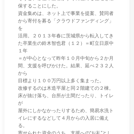
保することにした。
資金集めは、ネット上で事業を提案、賛同者
から寄付を募る「クラウドファンディング」
を
活用。２０１３年春に茨城県から転入してき
た卒業生の鈴木智也君（１２）＝町立日原中
１年
＝が中心となって昨年１０月中旬から２か月
間、支援を呼びかけた。結果、延べ２３２人
から
目標より１００万円以上多く集まった。
改修するのは木造平屋と同２階建ての２棟。
床が抜け落ち、台所が土間だったり、トイレ
が
屋外にしかなかったりするため、簡易水洗ト
イレにするなどして４月からの入居に備え
る。
寄せられた資金のうち、支援への“お礼”とし