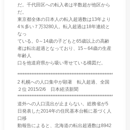
だ。千代田区への転入者は半数超が他区から
だ。
東京都全体の日本人の転入超過数は13年より
4％多い７万3280人。転入超過は18年連続と
なっ
ている。0～14歳の子どもと65歳以上の高齢
者は転出超過となっており、15～64歳の生産
年齢人
口を他道府県から吸い寄せている構図だ。
****************************************************************
2 札幌への人口集中が顕著 転入超過、全国
２位 2015/2/6 日本経済新聞
****************************************************************
道外への人口流出が止まらない。総務省が5
日発表した2014年の住民基本台帳に基づく人
口移
動報告によると、北海道の転出超過数は8942