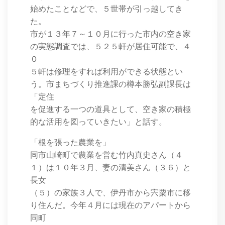
始めたことなどで、５世帯が引っ越してき
た。
市が１３年７～１０月に行った市内の空き家
の実態調査では、５２５軒が居住可能で、４
０
５軒は修理をすれば利用ができる状態とい
う。市まちづくり推進課の樽本勝弘副課長は
「定住
を促進する一つの道具として、空き家の積極
的な活用を図っていきたい」と話す。
「根を張った農業を」
同市山崎町で農業を営む竹内真史さん（４
１）は１０年３月、妻の清美さん（３６）と
長女
（５）の家族３人で、伊丹市から宍粟市に移
り住んだ。今年４月には現在のアパートから
同町