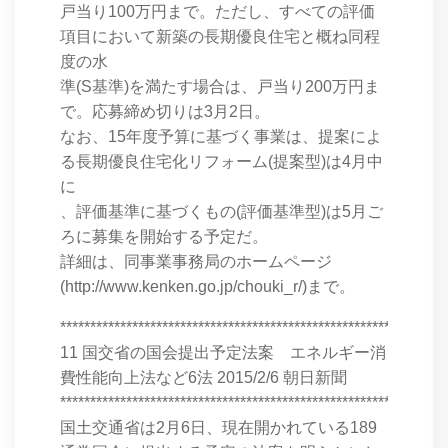
戸当り100万円まで。ただし、すべての評価
項目において新築の長期優良住宅と概ね同程
度の水
準(S基準)を満たす場合は、戸当り200万円ま
で。応募締め切りは3月2日。
なお、15年度予算に基づく事業は、提案によ
る長期優良住宅化リフォーム(提案型)は4月中
に
、評価基準に基づくもの(評価基準型)は5月ご
ろに募集を開始する予定だ。
詳細は、同事業事務局のホームページ
(http://www.kenken.go.jp/chouki_r/)まで。
****************************************************************
11 国交省の国会提出予定法案 エネルギー消
費性能向上法など6法 2015/2/6 朝日新聞
****************************************************************
国土交通省は2月6日、現在開かれている189