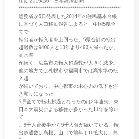
移動 2015/2/6 日本経済新聞
****************************************************************
総務省が5日発表した2014年の住民基本台帳
に基づく人口移動報告によると、中国5県全
てで
転出者が転入者を上回った。5県合計の転出
超過数は9400人と13年より493人減ったが、
高水準
が続く。広島市の転入超過数が大きく減少。
他の地方では札幌市や福岡市では高水準の転
入超
が続いており、中心都市の求心力の低下も浮
き彫りになった。
5県全てで転出超過となったのは2年連続。東
日本大震災による移住が多かった11年を除い
て
、8千人台後半から9千人台が続いている。転
出超過数は島根、山口で前年より拡大し、鳥