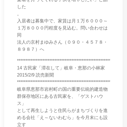
した
。
入居者は募集中で、家賃は月１万６０００～
１万８０００円程度を見込む。問い合わせは
同
法人の京村まゆみさん（０９０・４５７８・
８９８７）へ
****************************************************************
14 古民家「滞在して」岐阜・恵那の小林家
2015/2/9 読売新聞
****************************************************************
岐阜県恵那市岩村町の国の重要伝統的建造物
群保存地区にある古民家を、「ゲストハウ
ス」
として再生しようと住民らがまちづくりを進
める会社「え～ないわむら」を今月末にも設
立す