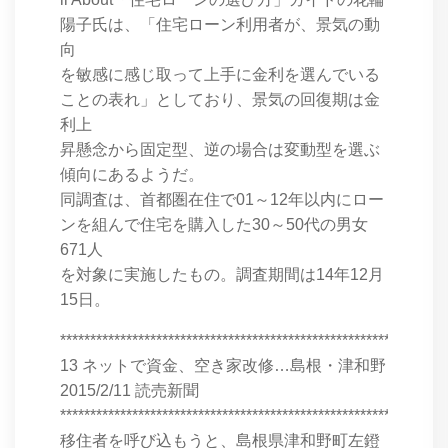
陽子氏は、「住宅ローン利用者が、景気の動
向
を敏感に感じ取って上手に金利を選んでいる
ことの表れ」としており、景気の回復期は金
利上
昇懸念から固定型、逆の場合は変動型を選ぶ
傾向にあるようだ。
同調査は、首都圏在住で01～12年以内にロー
ンを組んで住宅を購入した30～50代の男女
671人
を対象に実施したもの。調査期間は14年12月
15日。
****************************************************************
13 ネットで資金、空き家改修…島根・津和野
2015/2/11 読売新聞
****************************************************************
移住者を呼び込もうと、島根県津和野町左鐙