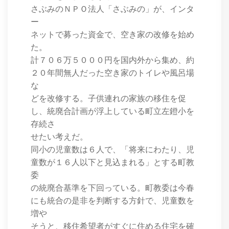
さぶみのＮＰＯ法人「さぶみの」が、インタ
ー
ネットで募った資金で、空き家の改修を始め
た。
計７０６万５０００円を国内外から集め、約
２０年間無人だった空き家のトイレや風呂場
な
どを改修する。子供連れの家族の移住を促
し、統廃合計画が浮上している町立左鐙小を
存続さ
せたい考えだ。
同小の児童数は６人で、「将来にわたり、児
童数が１６人以下と見込まれる」とする町教
委
の統廃合基準を下回っている。町教委は今春
にも統合の是非を判断する方針で、児童数を
増や
そうと、移住希望者がすぐに住める住宅を確