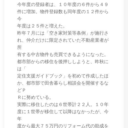
今年度の登録者は、１０年度の６件から４９
件に増加。物件登録数も同年度の１２件から
今
年度は２５件と増えた。
昨年７月には「空き家対策等条例」が施行さ
れ、仲介だけに限定されていた不動産業者が
所
有する中古物件も売買できるようになった。
都市部からの移住を後押ししようと、昨秋に
は「
定住支援ガイドブック」を初めて作成したほ
か、都市部で田舎暮らし相談会を開催するな
どＰ
Ｒに努めている。
実際に移住したのは６世帯計２２人。１０年
度に１世帯が移住して以降はなかったが、今
年
度から最大７５万円のリフォーム代の助成を