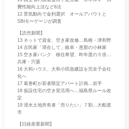
費性能向上法など6法
12 景気動向で金利選択 オールアバウトと
SBIモーゲージが調査
【読売新聞】
13 ネットで資金、空き家改修…島根・津和野
14 古民家「滞在して」岐阜・恵那の小林家
15 空き家バンク 移住希望、昨年度の５倍…
兵庫・宍粟
16 大和ハウス、大和小田急建設を完全子会社
化へ
17 葛巻町が若者限定アパート計画…岩手
18 仮設住宅の空き室活用へ…福島県ルール改
定
19 浸水土地所有者「売りたい」７割…大船渡
市
【日経産業新聞】