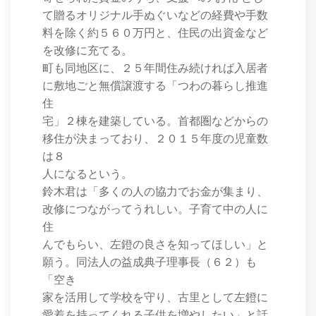
て贈るオリジナル手ぬぐいなどの経費や手数
料を除く約５６０万円と、住民の出資金など
を改修に充てる。
町も同地区に、２５年間住み続ければ入居者
に敷地ごと無償譲渡する「つわの暮らし推進
住
宅」２棟を建築している。首都圏などからの
移住が決まっており、２０１５年度の児童数
は８
人になるという。
鈴木君は「多くの人の協力でお金が集まり、
改修につながってうれしい。子育て中の人に
住
んでもらい、左鐙の良さを知ってほしい」と
願う。同法人の益成典子理事長（６２）も
「空き
家を活用して学校を守り、古里として左鐙に
愛着を持ってくれる子供を増やしたい」と話