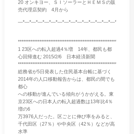
20 オンキヨー、ＳＩソーラーとＨＥＭＳの販
売代理店契約 4月から
―*―*―*―*―*―*―*―*―*―*―*―*―*―*―*―*―*
****************************************************************
1 23区への転入超過4％増 14年、都民も都
心回帰進む 2015/2/6 日本経済新聞
****************************************************************
総務省が5日発表した住民基本台帳に基づく
2014年の人口移動報告からは、都民の間でも
都心
への移動が進んでいる傾向がうかがえる。東
京23区への日本人の転入超過数は13年比4％
増の6
万3976人だった。区ごとに伸び率をみると、
千代田区（27％）や中央区（42％）などが高
水準