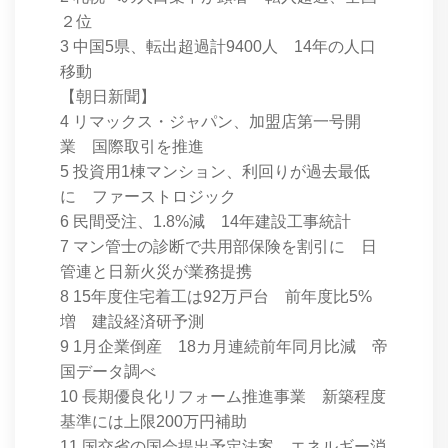
２位
3 中国5県、転出超過計9400人 14年の人口
移動
【朝日新聞】
4 リマックス・ジャパン、加盟店第一号開
業 国際取引を推進
5 投資用1棟マンション、利回りが過去最低
に ファーストロジック
6 民間受注、1.8%減 14年建設工事統計
7 マン管士の診断で共用部保険を割引に 日
管連と日新火災が業務提携
8 15年度住宅着工は92万戸台 前年度比5%
増 建設経済研予測
9 1月企業倒産 18カ月連続前年同月比減 帝
国データ調べ
10 長期優良化リフォーム推進事業 新築程度
基準には上限200万円補助
11 国交省の国会提出予定法案 エネルギー消