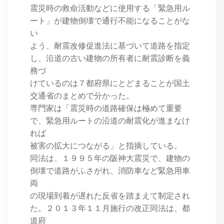
震災時の救命活動などに使用する「緊急用ル
ート」が建物倒壊で通行不能になることがな
い
よう、耐震改修促進法に基づいて道路を指定
し、沿道の古い建物の所有者に耐震診断を義
務づ
けているのは７都府県にとどまることが国土
交通省のまとめで分かった。
専門家は「震災時の道路確保は極めて重要
で、緊急用ルートの沿道の耐震化が進まなけ
れば
被害の拡大につながる」と指摘している。
同法は、１９９５年の阪神大震災で、建物の
倒壊で道路がふさがれ、消防車など緊急用車
両
の現場到着が遅れた反省を踏まえて制定され
た。２０１３年１１月施行の改正同法は、都
道府