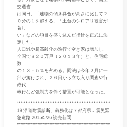
交通省
は同日、「建物の傾き具合が高さに比して２
０分の１を超える」「土台のシロアリ被害が
著し
い」などの項目を盛り込んだ指針を正式に決
定した。
人口減や超高齢化の進行で空き家は増加し、
全国で８２０万戸（２０１３年）と、住宅総
数
の１３・５％を占める。同法は今年２月に一
部が施行され、２６日から立ち入り調査や行
政代
執行など強制力を伴う措置が可能となった。
****************************************************************
19 沿道耐震診断、義務化は７都府県…震災緊
急道路 2015/5/26 読売新聞
****************************************************************