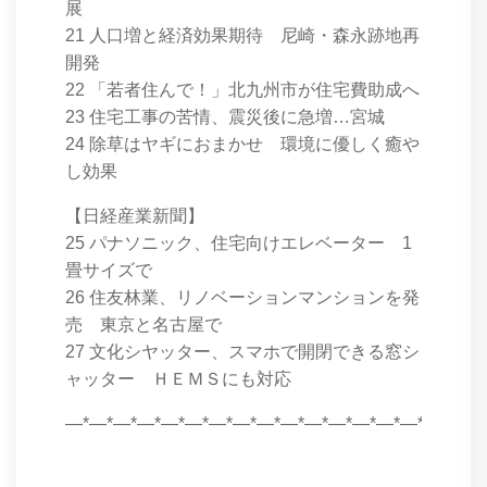
展
21 人口増と経済効果期待 尼崎・森永跡地再
開発
22 「若者住んで！」北九州市が住宅費助成へ
23 住宅工事の苦情、震災後に急増…宮城
24 除草はヤギにおまかせ 環境に優しく癒や
し効果
【日経産業新聞】
25 パナソニック、住宅向けエレベーター 1
畳サイズで
26 住友林業、リノベーションマンションを発
売 東京と名古屋で
27 文化シヤッター、スマホで開閉できる窓シ
ャッター ＨＥＭＳにも対応
―*―*―*―*―*―*―*―*―*―*―*―*―*―*―*―*―*