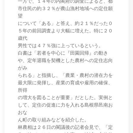
一方で、１４年の内閣府の調査によると、都
市住民の約３２％が農山漁村地域への定住願
望
について「ある」と答え、約２１％だった０
５年の前回調査より大幅に増えた。特に２０
歳代
男性では４７％強に上っているという。
白書は「若者を中心に『田園回帰』の動き
や、定年退職を契機とした農村への定住志向
がみ
られる」と指摘し、「農業・農村の潜在力を
最大限に発揮し、産業の育成や雇用の確保、
所得
の増大を図ることが重要」だとした。実例と
して、定住の促進に力を入れる島根県邑南お
おな
ん町の取り組みなどを紹介した。
林農相は２６日の閣議後の記者会見で、「定