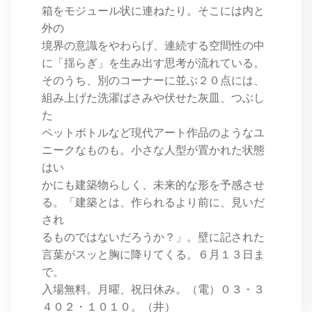
箱をモジュール状に連ねたり。そこには内と
外の
境界の意識をやわらげ、連続する空間性の中
に「揺らぎ」を生み出す思考が流れている。
そのうち、別のコーナーに並ぶ２０点には、
組み上げた洗濯ばさみや伏せた灰皿、つぶし
た
ペットボトルなど現代アート作品のようなユ
ニークなものも。小さな人型が置かれた状態
はい
かにも建築物らしく、未来的な形を予感させ
る。「建築とは、作られるより前に、見いだ
され
るものではないだろうか？」。壁に記された
言葉がスッと胸に降りてくる。６月１３日ま
で。
入場無料。月曜、祝日休み。（電）０３・３
４０２・１０１０。（井）