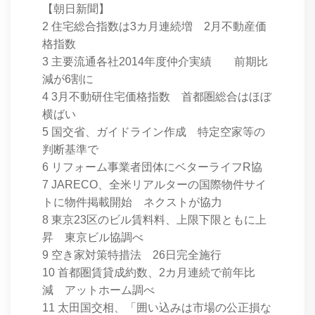
【朝日新聞】
2 住宅総合指数は3カ月連続増 2月不動産価
格指数
3 主要流通各社2014年度仲介実績 前期比
減が6割に
4 3月不動研住宅価格指数 首都圏総合はほぼ
横ばい
5 国交省、ガイドライン作成 特定空家等の
判断基準で
6 リフォーム事業者団体にベターライフR協
7 JARECO、全米リアルターの国際物件サイ
トに物件掲載開始 ネクストが協力
8 東京23区のビル賃料料、上限下限ともに上
昇 東京ビル協調べ
9 空き家対策特措法 26日完全施行
10 首都圏賃貸成約数、2カ月連続で前年比
減 アットホーム調べ
11 太田国交相、「囲い込みは市場の公正損な