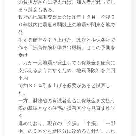
の負担がさらに増えれば、加入者が減ってし
まう懸念もある。
政府の地震調査委員会は昨年１２月、今後３
０年以内に震度６弱以上の地震が関東各地で
発
生する確率を引き上げた。政府と損保各社で
作る「損害保険料率算出機構」はこの予測を
受け
、万が一大地震が発生しても保険金を確実に
支払えるようにするため、地震保険料を全国
平均
で約３０％引き上げる必要があると試算し
た。
一方、財務省の有識者会合は保険金を支払う
際の基準となる住宅の損害区分を見直す検討
を
進めており、現在の「全損」「半損」「一部
損」の３区分を新区分に改める方針だ。これ