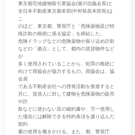
東京都宅地建物取引業協会(瀬川信義会長)と
全日本不動産東京都本部(中村裕昌本部長)は
こ
のほど、東京都、警視庁と「危険薬物及び特
殊詐欺の根絶に係る協定」を締結した。
危険ドラッグなどの危険薬物や振り込め詐欺
などの「拠点」として、都内の賃貸物件など
が
多く使用されていることから、犯罪の根絶に
向けて両協会が協力するもの。両協会は、協
会員
である不動産会社への啓発活動を推進すると
共に、賃借人に対して建物を危険薬物の販売
や詐
欺などに使わない旨の確約書や、万一使用し
た場合には解除できる特約条項を盛り込んだ
契約
書の使用を働きかける。また、都、警視庁