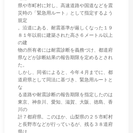
県や市町村に対し、高速道路や国道などを震
災時の「緊急用ルート」として指定するよう
規定
。沿道にある、耐震基準が厳しくなった１９
８１年以前に建築された高さ６メートル以上
の建
物の所有者には耐震診断を義務づけ、都道府
県などが診断結果の報告期限を定めるとされ
た。
しかし、同省によると、今年４月までに、都
道府県として同法に基づき、緊急用ルートと
な
る道路や耐震診断の報告期限を指定したのは
東京、神奈川、愛知、滋賀、大阪、徳島、香
川の
計７都府県。このほか、山梨県の２５市町村
と長野市などが行っているが、残る３８道府
県は