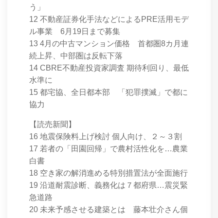
う」
12 不動産証券化手法などによるPRE活用モデ
ル事業 6月19日まで募集
13 4月の中古マンション価格 首都圏8カ月連
続上昇、中部圏は反転下落
14 CBRE不動産投資家調査 期待利回り、最低
水準に
15 都宅協、全日都本部 「犯罪撲滅」で都に
協力
【読売新聞】
16 地震保険料上げ検討 個人向け、２～３割
17 若者の「田園回帰」で農村活性化を…農業
白書
18 空き家の解消進める特別措置法が全面施行
19 沿道耐震診断、義務化は７都府県…震災緊
急道路
20 未来予感させる建築とは 藤本壮介さん個