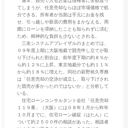
通常、競売で入るお金は債権者に全額渡っ
てしまうが、任意売却ならほぼ市場価格で処
分できる。所有者が当面は手元にお金を残
せ、引っ越しや新居の費用をまかなえる。周
囲にローンを滞納したことも知られずに済む
ため、精神的な負担も少ないとされる。
三友システムアプレイザルのまとめでは、
０９年度上期に大阪地裁で競売申し立てが取
り下げられた割合は、前年度下期の約８％か
ら約１２％に上昇。東京地裁分でも約１１％
から約１８％に増えた。同社の萩野裕久専務
は「任意売却の交渉が成立し、取り下げされ
た競売が多かったのではないか」と分析して
いる。
住宅ローンコンサルタント会社「任意売却
１１９番」（大阪）には０８年１月から昨年
１０月までに、住宅ローン破綻（はたん）に
ついて約２５００件の相談があった。相談者