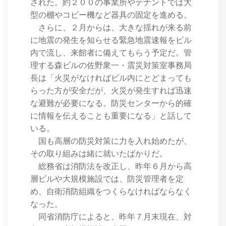
された。約２００の事業所やテナントでは大
型の棚やコピー機など器具の固定を進める。
さらに、２月からは、大きな揺れが来る前
に地震の発生を知らせる緊急地震速報をビル
内で流し、来館者に備えてもらう予定だ。管
理する森ビルの佐野衆一・震災対策室事務局
長は「火災がなければビル内にとどまっても
らった方が安全だが、火災が発生すれば迅速
な避難が必要になる。防災センターから的確
に情報を伝えることも重要になる」と話して
いる。
国も高層の防災対策に力を入れ始めたが、
その取り組みは緒に就いたばかりだ。
総務省は消防法を改正し、昨年６月から高
層ビルや大規模施設では、防災管理者を定
め、自衛消防組織をつくらなければならなく
なった。
同省消防庁によると、昨年７月末現在、対