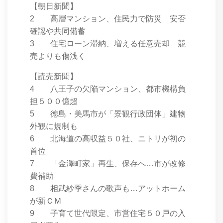
【朝日新聞】
2 高層マンション、住民力で防災 安否
確認や共同備蓄
3 住宅ローン滞納、増える任意売却 競
売よりも傷浅く
【読売新聞】
4 八王子の欠陥マンション、都市機構負
担５００億超
5 徳島・美馬市が「景観行政団体」建物
外観に規制も
6 北海道の高収益５０社、ニトリが初の
首位
7 「金澤町家」再生、保存へ…市が改修
費補助
8 相武紗季さんの歌声も…アットホーム
が新ＣＭ
9 子育て世代限定、市営住宅５０戸の入