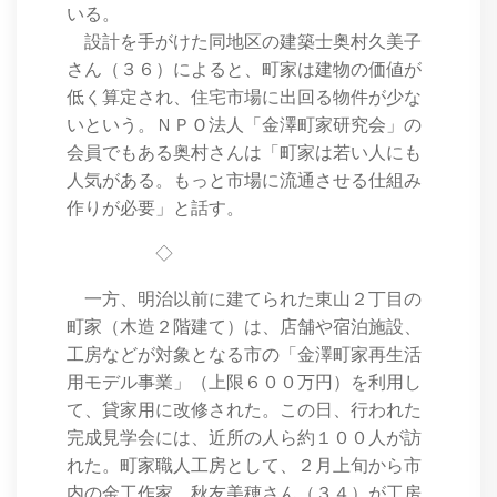
いる。
設計を手がけた同地区の建築士奥村久美子
さん（３６）によると、町家は建物の価値が
低く算定され、住宅市場に出回る物件が少な
いという。ＮＰＯ法人「金澤町家研究会」の
会員でもある奥村さんは「町家は若い人にも
人気がある。もっと市場に流通させる仕組み
作りが必要」と話す。
◇
一方、明治以前に建てられた東山２丁目の
町家（木造２階建て）は、店舗や宿泊施設、
工房などが対象となる市の「金澤町家再生活
用モデル事業」（上限６００万円）を利用し
て、貸家用に改修された。この日、行われた
完成見学会には、近所の人ら約１００人が訪
れた。町家職人工房として、２月上旬から市
内の金工作家、秋友美穂さん（３４）が工房