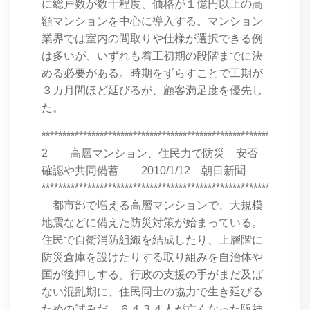
に総戸数が数十程度、価格が１億円以上の高
額マンションを中心に導入する。マンション
業界では室内の間取りや仕様が選択できる例
は多いが、いずれも着工初期の段階までに決
める必要がある。時期をずらすことで工期が
３カ月間ほど延びるが、顧客満足度を優先し
た。
****************************************************************
2 高層マンション、住民力で防災 安否
確認や共同備蓄 2010/1/12 朝日新聞
****************************************************************
都市部で増える高層マンションで、大規模
地震などに備えた防災対策が始まっている。
住民で自衛消防組織を結成したり、上層階に
防災倉庫を設けたりする取り組みを自治体や
国が後押しする。行政の支援の手がまだ及ば
ない混乱期に、住民同士の協力で生き延びる
ための試みだ。６４３４人が亡くなった阪神