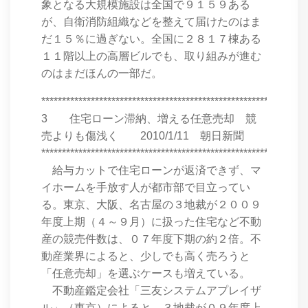
象となる大規模施設は全国で９１５９ある
が、自衛消防組織などを整えて届けたのはま
だ１５％に過ぎない。全国に２８１７棟ある
１１階以上の高層ビルでも、取り組みが進む
のはまだほんの一部だ。
****************************************************************
3 住宅ローン滞納、増える任意売却 競
売よりも傷浅く 2010/1/11 朝日新聞
****************************************************************
給与カットで住宅ローンが返済できず、マ
イホームを手放す人が都市部で目立ってい
る。東京、大阪、名古屋の３地裁が２００９
年度上期（４～９月）に扱った住宅など不動
産の競売件数は、０７年度下期の約２倍。不
動産業界によると、少しでも高く売ろうと
「任意売却」を選ぶケースも増えている。
不動産鑑定会社「三友システムアプレイザ
ル」（東京）によると、３地裁が０９年度上