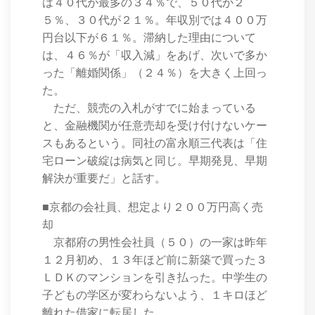
は４０代が最多の３４％で、５０代が２
５％、３０代が２１％。年収別では４００万
円台以下が６１％。滞納した理由について
は、４６％が「収入減」をあげ、次いで多か
った「離婚関係」（２４％）を大きく上回っ
た。
ただ、競売の入札がすでに始まっている
と、金融機関が任意売却を受け付けないケー
スもあるという。同社の富永順三代表は「住
宅ローン破綻は病気と同じ。早期発見、早期
解決が重要だ」と話す。
■京都の会社員、想定より２００万円高く売
却
京都府の男性会社員（５０）の一家は昨年
１２月初め、１３年ほど前に新築で買った３
ＬＤＫのマンションを引き払った。中学生の
子どもの学区が変わらないよう、１キロほど
離れた借家に転居した。