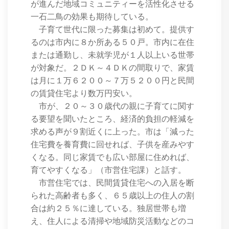
が進んだ地域コミュニティーを活性化させる
一石二鳥の効果も期待している。
子育て世代に限った募集は初めて。提供す
るのは市内に８か所ある５０戸。市内に在住
または通勤し、未就学児が１人以上いる世帯
が対象だ。２ＤＫ～４ＤＫの間取りで、家賃
は月に１万６２００～７万５２００円と民間
の賃貸住宅より数万円安い。
市が、２０～３０歳代の親に子育てに関す
る要望を聞いたところ、経済的負担の軽減を
求める声が９割近くに上った。市は「減った
住宅費を養育費に回せれば、子供を産みやす
くなる。同じ家賃でも広い部屋に住めれば、
育てやすくなる」（市営住宅課）と話す。
市営住宅では、民間賃貸住宅への入居を断
られた高齢者も多く、６５歳以上の住人の割
合は約２５％に達している。独居世帯も増
え、住人による清掃や地域防災活動などのコ