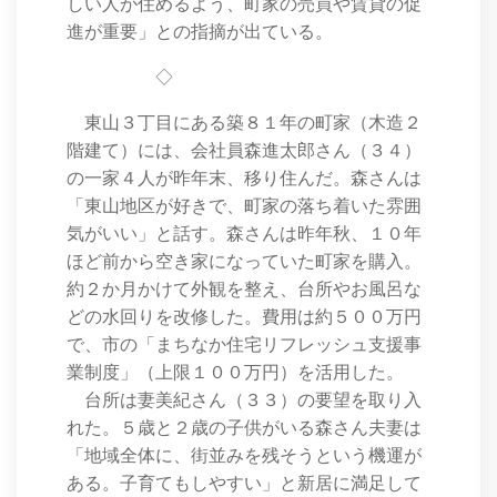
しい人が住めるよう、町家の売買や賃貸の促
進が重要」との指摘が出ている。
◇
東山３丁目にある築８１年の町家（木造２
階建て）には、会社員森進太郎さん（３４）
の一家４人が昨年末、移り住んだ。森さんは
「東山地区が好きで、町家の落ち着いた雰囲
気がいい」と話す。森さんは昨年秋、１０年
ほど前から空き家になっていた町家を購入。
約２か月かけて外観を整え、台所やお風呂な
どの水回りを改修した。費用は約５００万円
で、市の「まちなか住宅リフレッシュ支援事
業制度」（上限１００万円）を活用した。
台所は妻美紀さん（３３）の要望を取り入
れた。５歳と２歳の子供がいる森さん夫妻は
「地域全体に、街並みを残そうという機運が
ある。子育てもしやすい」と新居に満足して