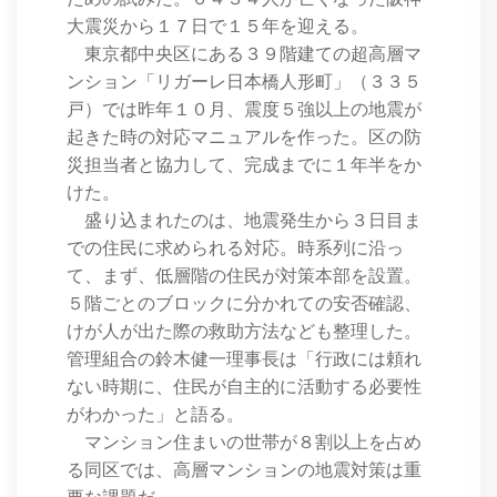
大震災から１７日で１５年を迎える。
東京都中央区にある３９階建ての超高層マ
ンション「リガーレ日本橋人形町」（３３５
戸）では昨年１０月、震度５強以上の地震が
起きた時の対応マニュアルを作った。区の防
災担当者と協力して、完成までに１年半をか
けた。
盛り込まれたのは、地震発生から３日目ま
での住民に求められる対応。時系列に沿っ
て、まず、低層階の住民が対策本部を設置。
５階ごとのブロックに分かれての安否確認、
けが人が出た際の救助方法なども整理した。
管理組合の鈴木健一理事長は「行政には頼れ
ない時期に、住民が自主的に活動する必要性
がわかった」と語る。
マンション住まいの世帯が８割以上を占め
る同区では、高層マンションの地震対策は重