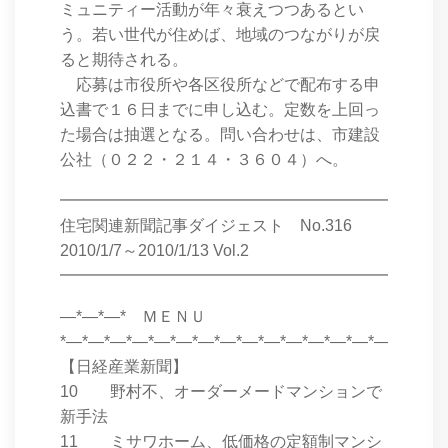
ミュニティー活動が年々衰えつつあるとい
う。若い世代が住めば、地域のつながりが戻
ると期待される。
応募は市役所や各区役所などで配布する申
込書で１６日までに申し込む。定数を上回っ
た場合は抽選となる。問い合わせは、市建設
公社（０２２・２１４・３６０４）へ。
━━━━━━━━━━━━━━━━━━━━━━━━
住宅関連新聞記事ダイジェスト No.316
2010/1/7～2010/1/13 Vol.2
━━━━━━━━━━━━━━━━━━━━━━━━
―*―*―* ＭＥＮＵ
*―*―*―*―*―*―*―*―*―*―*―*―*―*―*―*―*―*
【日経産業新聞】
10 野村不、オーダーメードマンションで
新手法
11 ミサワホーム、低価格の定額制マンシ