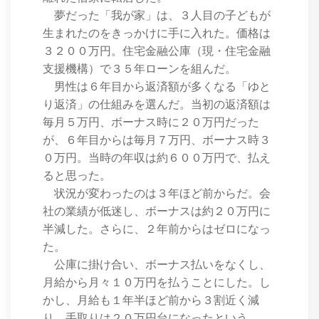
夢だった「我が家」は、３人目の子どもが
生まれたのをきっかけに手に入れた。価格は
３２００万円。住宅金融公庫（現・住宅金融
支援機構）で３５年ローンを組んだ。
男性は６年目から返済額が多くなる「ゆと
り返済」の仕組みを選んだ。当初の返済額は
毎月５万円、ボーナス時に２０万円だった
が、６年目からは毎月７万円、ボーナス時３
０万円。当時の年収は約６００万円で、払え
ると思った。
状況が変わったのは３年ほど前からだ。会
社の業績が低迷し、ボーナスは約２０万円に
半減した。さらに、２年前からはゼロになっ
た。
公庫に掛け合い、ボーナス払いをなくし、
月給から月々１０万円を払うことにした。し
かし、月給も１年半ほど前から３割近く減
り、手取りは２０万円台になったという。