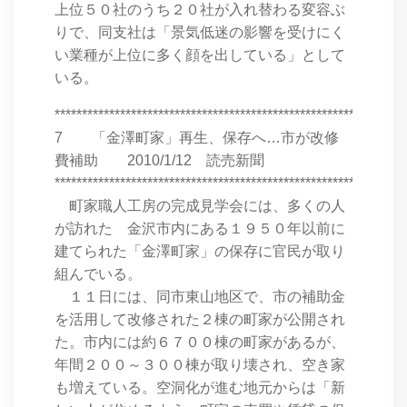
上位５０社のうち２０社が入れ替わる変容ぶ
りで、同支社は「景気低迷の影響を受けにく
い業種が上位に多く顔を出している」として
いる。
****************************************************************
7 「金澤町家」再生、保存へ…市が改修
費補助 2010/1/12 読売新聞
****************************************************************
町家職人工房の完成見学会には、多くの人
が訪れた 金沢市内にある１９５０年以前に
建てられた「金澤町家」の保存に官民が取り
組んでいる。
１１日には、同市東山地区で、市の補助金
を活用して改修された２棟の町家が公開され
た。市内には約６７００棟の町家があるが、
年間２００～３００棟が取り壊され、空き家
も増えている。空洞化が進む地元からは「新