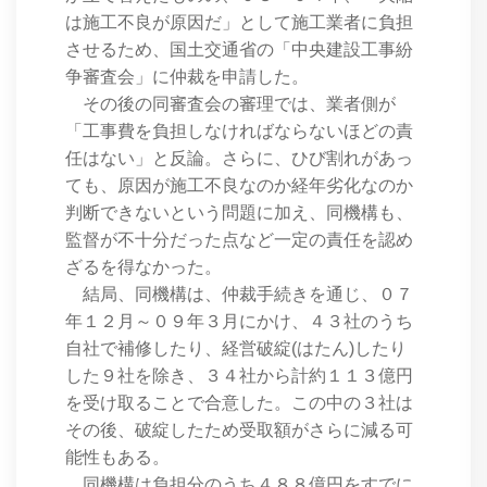
は施工不良が原因だ」として施工業者に負担
させるため、国土交通省の「中央建設工事紛
争審査会」に仲裁を申請した。
その後の同審査会の審理では、業者側が
「工事費を負担しなければならないほどの責
任はない」と反論。さらに、ひび割れがあっ
ても、原因が施工不良なのか経年劣化なのか
判断できないという問題に加え、同機構も、
監督が不十分だった点など一定の責任を認め
ざるを得なかった。
結局、同機構は、仲裁手続きを通じ、０７
年１２月～０９年３月にかけ、４３社のうち
自社で補修したり、経営破綻(はたん)したり
した９社を除き、３４社から計約１１３億円
を受け取ることで合意した。この中の３社は
その後、破綻したため受取額がさらに減る可
能性もある。
同機構は負担分のうち４８８億円をすでに