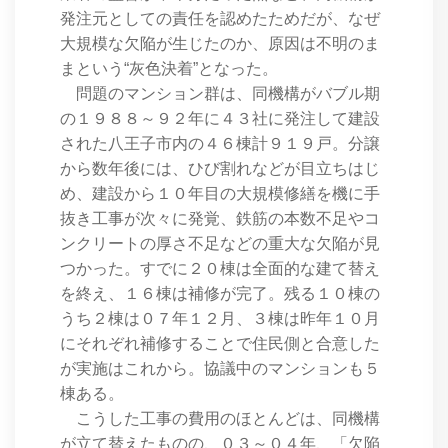
発注元としての責任を認めたためだが、なぜ
大規模な欠陥が生じたのか、原因は不明のま
まという“灰色決着”となった。
問題のマンション群は、同機構がバブル期
の１９８８～９２年に４３社に発注して建設
された八王子市内の４６棟計９１９戸。分譲
から数年後には、ひび割れなどが目立ちはじ
め、建設から１０年目の大規模修繕を機に手
抜き工事が次々に発覚、鉄筋の本数不足やコ
ンクリートの厚さ不足などの重大な欠陥が見
つかった。すでに２０棟は全面的な建て替え
を終え、１６棟は補修が完了。残る１０棟の
うち２棟は０７年１２月、３棟は昨年１０月
にそれぞれ補修することで住民側と合意した
が実施はこれから。協議中のマンションも５
棟ある。
こうした工事の費用のほとんどは、同機構
が立て替えたものの、０３～０４年、「欠陥