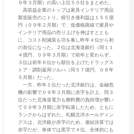
９年３月期）の高い上位５０社をまとめた。
高収益企業のトップは家具インテリア用品
製造販売のニトリ。税引き後利益は１５５億
円（０９年２月期）で、低価格路線で家具や
インテリア用品の売り上げを伸ばすととも
に、コスト削減策も功を奏し昨年４位から初
の首位になった。２位は北海道銀行（同１１
４億円、０９年３月期）で前年と変わらず。
３位は前年６位から順位を上げたドラッグス
トア・調剤薬局ツルハ（同５７億円、０８年
５月期）だった。
一方、昨年１位だった北洋銀行は、金融危
機の影響で０９年３月期に赤字を計上、同３
位だった北海道電力も燃料費の負担増が響い
て０９年３月期に赤字転落したため、ともに
ランクからはずれた。札幌北洋ホールディン
グスは、北洋銀が赤字のため、連結決算では
赤字だが、単体では黒字で４位。全体的にも