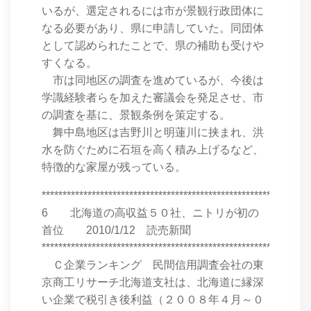
いるが、選定されるには市が景観行政団体に
なる必要があり、県に申請していた。同団体
として認められたことで、県の補助も受けや
すくなる。
市は同地区の調査を進めているが、今後は
学識経験者らを加えた審議会を発足させ、市
の調査を基に、景観条例を策定する。
舞中島地区は吉野川と明蓮川に挟まれ、洪
水を防ぐために石垣を高く積み上げるなど、
特徴的な家屋が残っている。
****************************************************************
6 北海道の高収益５０社、ニトリが初の
首位 2010/1/12 読売新聞
****************************************************************
Ｃ企業ランキング 民間信用調査会社の東
京商工リサーチ北海道支社は、北海道に縁深
い企業で税引き後利益（２００８年４月～０