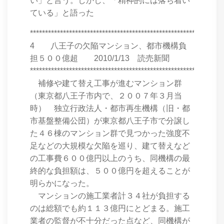
い」と言う。しかし、「精神的には落ち着い
ている」と語った
****************************************************************
4 八王子の欠陥マンション、都市機構負
担５００億超 2010/1/13 読売新聞
****************************************************************
補修や建て替え工事が進むマンション群
（東京都八王子市内で、２００７年３月当
時） 独立行政法人・都市再生機構（旧・都
市基盤整備公団）が東京都八王子市で分譲し
た４６棟のマンション群で見つかった強度不
足などの大規模な欠陥を巡り、建て替えなど
の工事費６００億円以上のうち、同機構の最
終的な負担額は、５００億円を超えることが
明らかになった。
マンションの施工業者計３４社が負担する
のは総額でも約１１３億円にとどまる。施工
業者の監督が不十分だった点など、同機構が