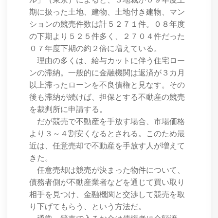
期に扱った土地、建物、土地付き建物、マン
ションの競売件数は計５２７１件。０８年度
の下期より５２５件多く、２７０４件だった
０７年度下期の約２倍に増えている。
理由の多くは、給与カットに伴う住宅ロー
ンの滞納。一般的に金融機関は返済が３カ月
以上滞ったローンを不良債権と見なす。その
後も滞納が続けば、担保とする不動産の競売
を裁判所に申請する。
だが競売で不動産を手放す場合、市場価格
より３～４割安くなるとされる。このため最
近は、任意売却で不動産を手放す人が増えて
きた。
任意売却は競売が決まった物件について、
債務者側が不動産業者などを通じて買い取り
相手を見つけ、金融機関と交渉して競売を取
り下げてもらう、という方法だ。