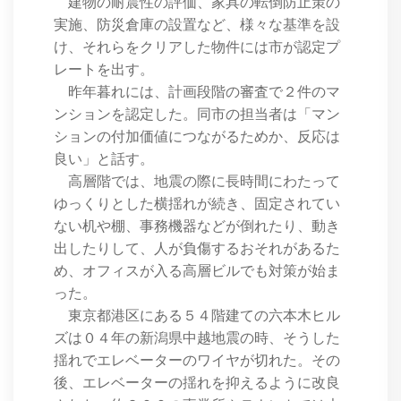
建物の耐震性の評価、家具の転倒防止策の
実施、防災倉庫の設置など、様々な基準を設
け、それらをクリアした物件には市が認定プ
レートを出す。
昨年暮れには、計画段階の審査で２件のマ
ンションを認定した。同市の担当者は「マン
ションの付加価値につながるためか、反応は
良い」と話す。
高層階では、地震の際に長時間にわたって
ゆっくりとした横揺れが続き、固定されてい
ない机や棚、事務機器などが倒れたり、動き
出したりして、人が負傷するおそれがあるた
め、オフィスが入る高層ビルでも対策が始ま
った。
東京都港区にある５４階建ての六本木ヒル
ズは０４年の新潟県中越地震の時、そうした
揺れでエレベーターのワイヤが切れた。その
後、エレベーターの揺れを抑えるように改良