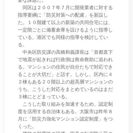
要な課題だ。
同区は２００７年７月に開発業者に対する
指導要綱に「防災対策への配慮」を新設し
た。１０階建て以上の新築の共同住宅には、
一定階ごとに備蓄倉庫を設けるように指導し
ている。港区でも同様の指導を検討してい
る。
中央区防災課の高橋和義課長は「首都直下
で地震が起きれば行政側は救命救助に追われ
る。マンションの住民が自分たちで対応でき
ることが大切だ」と話す。しかし、区内に４
２棟もある２０階以上の超高層マンションの
うち、こうした対応をまとめているのはまだ
３棟にとどまっている。
こうした取り組みを加速するため、認定制
度を活用する自治体もある。大阪市は昨年８
月に「防災力強化マンション認定制度」をつ
くった。