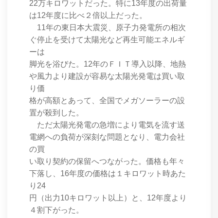
22万キロワットだった。特に13年度の出荷量
は12年度に比べ２倍以上だった。
11年の東日本大震災、原子力発電所の相次
ぐ停止を受けて太陽光など再生可能エネルギ
ーは
脚光を浴びた。12年のＦＩＴ導入以降、地熱
や風力より建設が容易な太陽光発電は買い取
り価
格が高額とあって、全国でメガソーラーの設
置が殺到した。
ただ太陽光発電の急増により電気を流す送
電網への負荷が深刻な問題となり、電力会社
の買
い取り契約の保留へつながった。価格も年々
下落し、16年度の価格は１キロワット時あた
り24
円（出力10キロワット以上）と、12年度より
４割下がった。