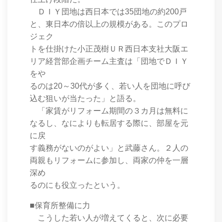
ＤＩＹ団地は西日本では35団地の約200戸
と、東日本の倍以上の規模がある。このプロ
ジェク
トを仕掛けた小正茂樹ＵＲ西日本支社大阪エ
リア経営部企画チーム主査は「団地でＤＩＹ
をや
るのは20～30代が多く、若い人を団地に呼び
込む狙いが当たった」と語る。
「家賃がリフォーム期間の３カ月は無料に
なるし、なによりも転居する際に、部屋を元
に戻
す義務がないのがよい」と武藤さん。２人の
両親もリフォームに参加し、両家の仲を一層
深め
るのにも役立ったという。
■保育所整備に力
こうした若い人が増えてくると、次に必要