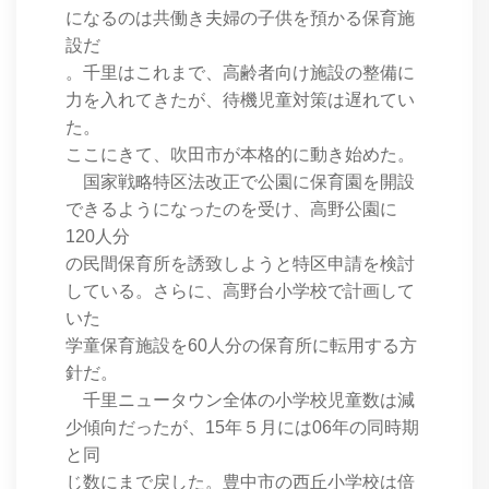
になるのは共働き夫婦の子供を預かる保育施
設だ
。千里はこれまで、高齢者向け施設の整備に
力を入れてきたが、待機児童対策は遅れてい
た。
ここにきて、吹田市が本格的に動き始めた。
国家戦略特区法改正で公園に保育園を開設
できるようになったのを受け、高野公園に
120人分
の民間保育所を誘致しようと特区申請を検討
している。さらに、高野台小学校で計画して
いた
学童保育施設を60人分の保育所に転用する方
針だ。
千里ニュータウン全体の小学校児童数は減
少傾向だったが、15年５月には06年の同時期
と同
じ数にまで戻した。豊中市の西丘小学校は倍