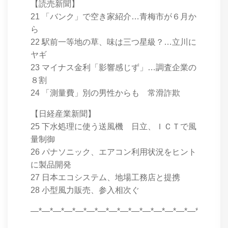
【読売新聞】
21 「バンク」で空き家紹介…青梅市が６月か
ら
22 駅前一等地の草、味は三つ星級？…立川に
ヤギ
23 マイナス金利「影響感じず」…調査企業の
８割
24 「測量費」別の男性からも 常滑詐欺
【日経産業新聞】
25 下水処理に使う送風機 日立、ＩＣＴで風
量制御
26 パナソニック、エアコン利用状況をヒント
に製品開発
27 日本エコシステム、地場工務店と提携
28 小型風力販売、参入相次ぐ
―*―*―*―*―*―*―*―*―*―*―*―*―*―*―*―*―*