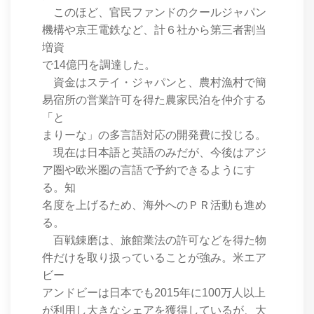
このほど、官民ファンドのクールジャパン
機構や京王電鉄など、計６社から第三者割当
増資
で14億円を調達した。
資金はステイ・ジャパンと、農村漁村で簡
易宿所の営業許可を得た農家民泊を仲介する
「と
まりーな」の多言語対応の開発費に投じる。
現在は日本語と英語のみだが、今後はアジ
ア圏や欧米圏の言語で予約できるようにす
る。知
名度を上げるため、海外へのＰＲ活動も進め
る。
百戦錬磨は、旅館業法の許可などを得た物
件だけを取り扱っていることが強み。米エア
ビー
アンドビーは日本でも2015年に100万人以上
が利用し大きなシェアを獲得しているが、大