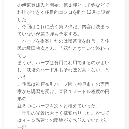
の伊東豊雄氏と開始。第１弾として鍋などで
料理ができる多目的コンロを昨年12月に設置
した
。今回はこれに続く第２弾だ。内容は決まっ
ていないが第３弾も予定する。
ハーブを提案したのは喫茶店を経営する住
民の坂田功次さん。「花だときれいで終わっ
てし
まうが、ハーブは食用に利用できるのがよい
し、栽培のハードルもそれほど高くない」と
いう
。住民は神戸布引ハーブ園（神戸市）の専門
家から講習を受け、直径１メートル程度の円
形の
庭６つにハーブを次々と植えていった。
千里の光景は大きく様変わりした。かつて
は４～５階建ての団地が立ち並んでいたが、
一部