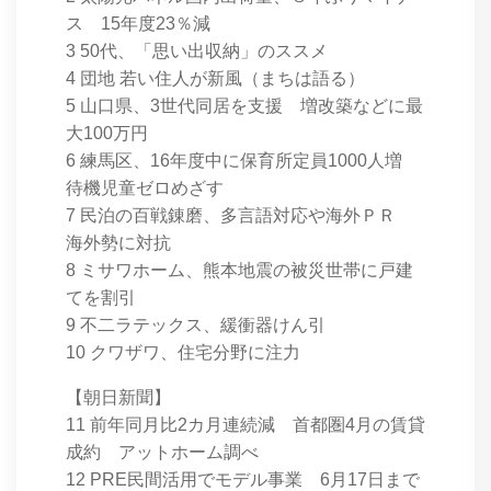
ス 15年度23％減
3 50代、「思い出収納」のススメ
4 団地 若い住人が新風（まちは語る）
5 山口県、3世代同居を支援 増改築などに最
大100万円
6 練馬区、16年度中に保育所定員1000人増
待機児童ゼロめざす
7 民泊の百戦錬磨、多言語対応や海外ＰＲ
海外勢に対抗
8 ミサワホーム、熊本地震の被災世帯に戸建
てを割引
9 不二ラテックス、緩衝器けん引
10 クワザワ、住宅分野に注力
【朝日新聞】
11 前年同月比2カ月連続減 首都圏4月の賃貸
成約 アットホーム調べ
12 PRE民間活用でモデル事業 6月17日まで