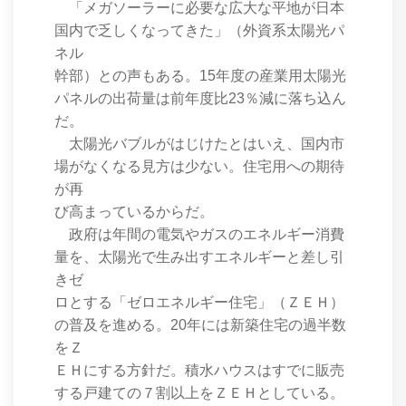
「メガソーラーに必要な広大な平地が日本
国内で乏しくなってきた」（外資系太陽光パ
ネル
幹部）との声もある。15年度の産業用太陽光
パネルの出荷量は前年度比23％減に落ち込ん
だ。
太陽光バブルがはじけたとはいえ、国内市
場がなくなる見方は少ない。住宅用への期待
が再
び高まっているからだ。
政府は年間の電気やガスのエネルギー消費
量を、太陽光で生み出すエネルギーと差し引
きゼ
ロとする「ゼロエネルギー住宅」（ＺＥＨ）
の普及を進める。20年には新築住宅の過半数
をＺ
ＥＨにする方針だ。積水ハウスはすでに販売
する戸建ての７割以上をＺＥＨとしている。