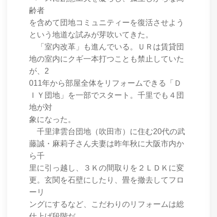
齢者
を含めて団地コミュニティーを復活させよう
という地道な試みが芽吹いてきた。
「室内改革」も進んでいる。ＵＲは賃貸団
地の室内にクギ一本打つことも禁止していた
が、2
011年から部屋全体をリフォームできる「Ｄ
ＩＹ団地」を一部でスタート。千里でも４団
地が対
象になった。
千里津雲台団地（吹田市）に住む20代の武
藤誠・麻莉子さん夫妻は昨年秋に大阪市内か
ら千
里に引っ越し、３Ｋの間取りを２ＬＤＫに変
更。玄関を石壁にしたり、畳を撤去してフロ
ーリ
ングにするなど、こだわりのリフォームは総
仕上げ段階だ。