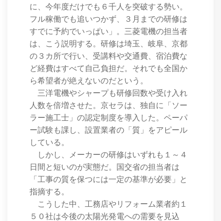
に、今年度だけでも６千人を突破する勢い。
フル稼働でも追いつかず、３月までの研修は
すでに予約でいっぱい」。三菱電機の担当者
は、こう説明する。研修は埼玉、岐阜、京都
の３カ所で行い、受講料や交通費、宿泊費な
ど経費はすべて自己負担だ。それでも全国か
ら希望者が絶えないのだという。
三洋電機やシャープも研修回数や受け入れ
人数を倍増させた。京セラは、独自に「ソー
ラー施工士」の認定制度を導入した。ペーパ
ー試験も課し、設置業者の「質」をアピール
している。
しかし、メーカーの研修はいずれも１～４
日間と短いのが実態だ。国交省の担当者は
「工事の質を保つには一定の基準が必要」と
指摘する。
こうした中、工務店やリフォーム業者約１
５０社は今後の太陽光発電への需要を見込