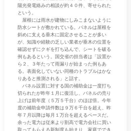
陽光発電絡みの相談が約４０件、寄せられた
という。
屋根には雨水が建物にしみこまないように
防水シートが敷かれている。パネルは屋根を
斜めに支える垂木に固定させることが多い
が、知識や経験の乏しい業者が垂木の位置を
確認せずにクギを打ち込んで、シートを破る
例もあるという。国交省の担当者は「設置か
ら２、３年たって雨漏りが始まった例もあ
る。表面化していない同種のトラブルはかな
りあると推測される」と話す。
パネル設置に対する国の補助金は一度打ち
切られたが昨年１月に復活し、パネルの売り
上げは前年度（５万５千台）のほぼ倍。今年
度の補助金申請件数は９万６千台を超え、昨
年７月以降は毎月１万台を超えるペースだ。
余った電力は従来より割高で電力会社に買い
取ってもらえる新制度も始まり、家庭ででき