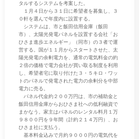
タルするシステムを考案した。
１月４日から３１日に希望者を募集し、３
０軒を選んで年度内に設置する。
システムは、市と飯田信用金庫（飯田
市）、太陽光発電パネルを設置する会社「お
ひさま進歩エネルギー」（同市）の３者で運
営する。国が１１月からスタートさせた、太
陽光発電の余剰電力を、通常の電気料金の約
２倍の価格で電力会社が買い取る制度を利用
し、希望者宅に取り付けた３・５キロ・ワッ
トのパネルで発電された電力の余剰分を中部
電力に売る。
パネル代金約２００万円は、市の補助金と
飯田信用金庫からおひさま社への低利融資で
まかなう。家主はパネルのレンタル料月１万
９８００円を９年間（計約２１４万円）、お
ひさま社に支払う。
基本料金込みで月約９０００円の電気代を