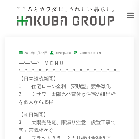
2010年1月22日
riverplace
Comments Off
―*―*―* ＭＥＮＵ
*―*―*―*―*―*―*―*―*―*―*―*―*―*―*―*―*―*
【日本経済新聞】
1 住宅ローン金利「変動型」競争激化
2 ミサワ、太陽光発電付き住宅の排出枠
を個人から取得
【朝日新聞】
3 太陽光発電、雨漏り注意「設置工事で
穴」苦情相次ぐ
4 フラット３５、２カ月続け金利低下