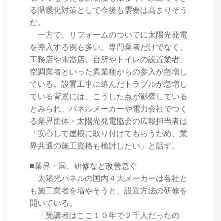
る温暖化対策として今後も需要は高まりそう
だ。
一方で、リフォームのついでに太陽光発電
を導入する例も多い。専門業者だけでなく、
工務店や電器店、台所やトイレの設置業者、
空調業者といった異業種からの参入が急増し
ている。設置工事に絡んだトラブルが急増し
ている背景には、こうした点が影響している
とみられ、パネルメーカーや電力会社でつく
る業界団体・太陽光発電協会の広報担当者は
「安心して屋根に取り付けてもらうため、業
界共通の施工資格も検討したい」と話す。
■業界・国、研修など改善急ぐ
太陽光パネルの国内４大メーカーは各社と
も施工業者を増やそうと、設置方法の研修を
開いている。
「受講者はここ１０年で２千人だったの