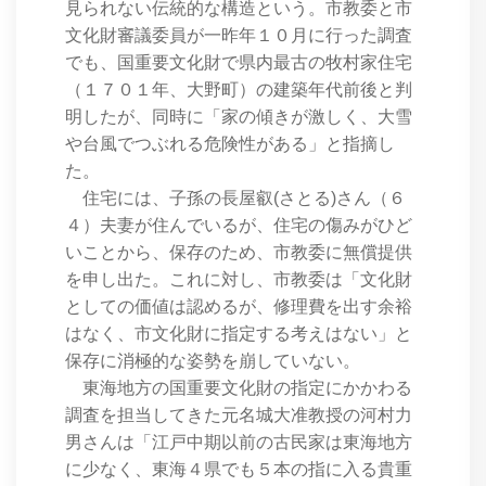
見られない伝統的な構造という。市教委と市
文化財審議委員が一昨年１０月に行った調査
でも、国重要文化財で県内最古の牧村家住宅
（１７０１年、大野町）の建築年代前後と判
明したが、同時に「家の傾きが激しく、大雪
や台風でつぶれる危険性がある」と指摘し
た。
住宅には、子孫の長屋叡(さとる)さん（６
４）夫妻が住んでいるが、住宅の傷みがひど
いことから、保存のため、市教委に無償提供
を申し出た。これに対し、市教委は「文化財
としての価値は認めるが、修理費を出す余裕
はなく、市文化財に指定する考えはない」と
保存に消極的な姿勢を崩していない。
東海地方の国重要文化財の指定にかかわる
調査を担当してきた元名城大准教授の河村力
男さんは「江戸中期以前の古民家は東海地方
に少なく、東海４県でも５本の指に入る貴重