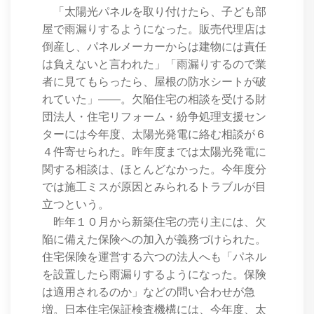
「太陽光パネルを取り付けたら、子ども部
屋で雨漏りするようになった。販売代理店は
倒産し、パネルメーカーからは建物には責任
は負えないと言われた」「雨漏りするので業
者に見てもらったら、屋根の防水シートが破
れていた」――。欠陥住宅の相談を受ける財
団法人・住宅リフォーム・紛争処理支援セン
ターには今年度、太陽光発電に絡む相談が６
４件寄せられた。昨年度までは太陽光発電に
関する相談は、ほとんどなかった。今年度分
では施工ミスが原因とみられるトラブルが目
立つという。
昨年１０月から新築住宅の売り主には、欠
陥に備えた保険への加入が義務づけられた。
住宅保険を運営する六つの法人へも「パネル
を設置したら雨漏りするようになった。保険
は適用されるのか」などの問い合わせが急
増。日本住宅保証検査機構には、今年度、太