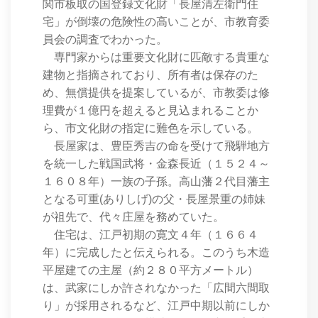
関市板取の国登録文化財「長屋清左衛門住
宅」が倒壊の危険性の高いことが、市教育委
員会の調査でわかった。
専門家からは重要文化財に匹敵する貴重な
建物と指摘されており、所有者は保存のた
め、無償提供を提案しているが、市教委は修
理費が１億円を超えると見込まれることか
ら、市文化財の指定に難色を示している。
長屋家は、豊臣秀吉の命を受けて飛騨地方
を統一した戦国武将・金森長近（１５２４～
１６０８年）一族の子孫。高山藩２代目藩主
となる可重(ありしげ)の父・長屋景重の姉妹
が祖先で、代々庄屋を務めていた。
住宅は、江戸初期の寛文４年（１６６４
年）に完成したと伝えられる。このうち木造
平屋建ての主屋（約２８０平方メートル）
は、武家にしか許されなかった「広間六間取
り」が採用されるなど、江戸中期以前にしか